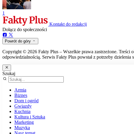
1
Kontakt do redakcji
Dołącz do społeczności
Powrót do góry
Copyright © 2026 Fakty Plus – Wszelkie prawa zastrzeżone. Treści o
odpowiedzialnością. Serwis Fakty Plus powstał z potrzeby dzielenia s
Szukaj
Armia
Biznes
Dom i ogród
Gwiazdy
Kuchnia
Kultura i Sztuka
Marketing
Muzyka
Nasz temat