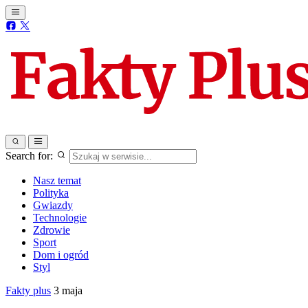
Search for:
Nasz temat
Polityka
Gwiazdy
Technologie
Zdrowie
Sport
Dom i ogród
Styl
Fakty plus
3 maja