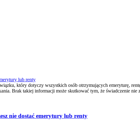
merytury lub renty
zku, który dotyczy wszystkich osób otrzymujących emeryturę, rentę 
a. Brak takiej informacji może skutkować tym, że świadczenie nie zo
sz nie dostać emerytury lub renty