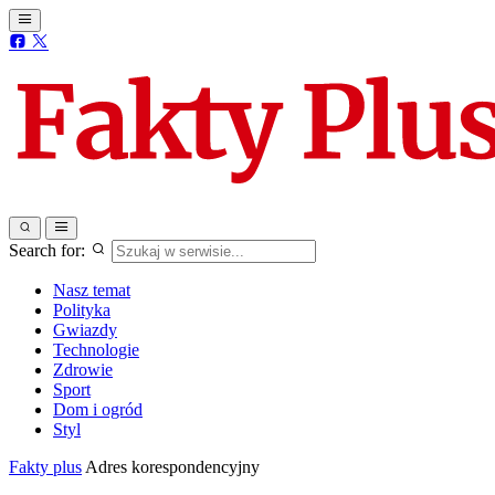
Search for:
Nasz temat
Polityka
Gwiazdy
Technologie
Zdrowie
Sport
Dom i ogród
Styl
Fakty plus
Adres korespondencyjny