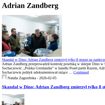
Adrian Zandberg
Skandal w Dino: Adrian Zandberg zmierzył tylko 8 stopni na zaplecz
Adrian Zandberg przeprowadził kontrolę poselską w sklepie Dino w 
Sochaczewie: „Polska Grenlandia” w handlu Poseł partii Razem, Adri
Sochaczewie polityk udokumentował rażące …
Continued
Natalia Zagrzebska -
2026-02-05
Skandal w Dino: Adrian Zandberg zmierzył tylko 8 s