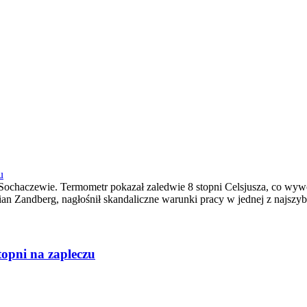
u
Sochaczewie. Termometr pokazał zaledwie 8 stopni Celsjusza, co wywo
an Zandberg, nagłośnił skandaliczne warunki pracy w jednej z najszyb
topni na zapleczu