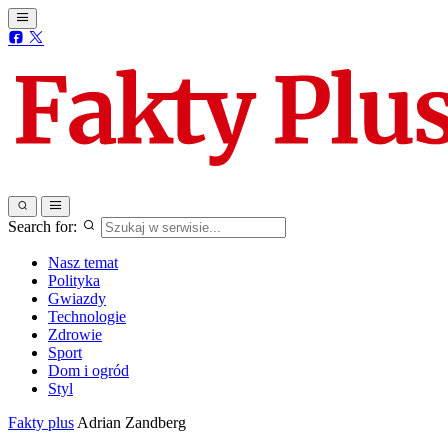
Search for:
Nasz temat
Polityka
Gwiazdy
Technologie
Zdrowie
Sport
Dom i ogród
Styl
Fakty plus
Adrian Zandberg