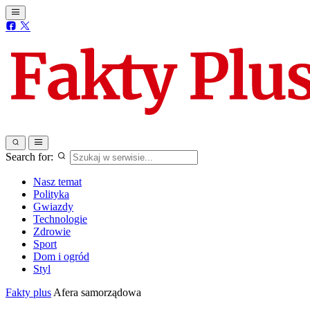
Search for:
Nasz temat
Polityka
Gwiazdy
Technologie
Zdrowie
Sport
Dom i ogród
Styl
Fakty plus
Afera samorządowa