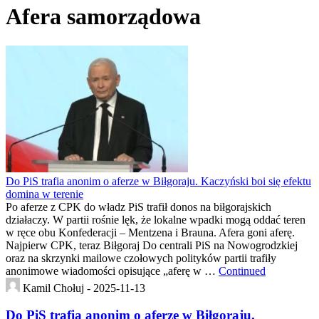
Afera samorządowa
Do PiS trafia anonim o aferze w Biłgoraju. Kaczyński boi się efektu
domina w terenie
Po aferze z CPK do władz PiS trafił donos na biłgorajskich
działaczy. W partii rośnie lęk, że lokalne wpadki mogą oddać teren
w ręce obu Konfederacji – Mentzena i Brauna. Afera goni aferę.
Najpierw CPK, teraz Biłgoraj Do centrali PiS na Nowogrodzkiej
oraz na skrzynki mailowe czołowych polityków partii trafiły
anonimowe wiadomości opisujące „aferę w …
Continued
Kamil Chołuj -
2025-11-13
Do PiS trafia anonim o aferze w Biłgoraju.