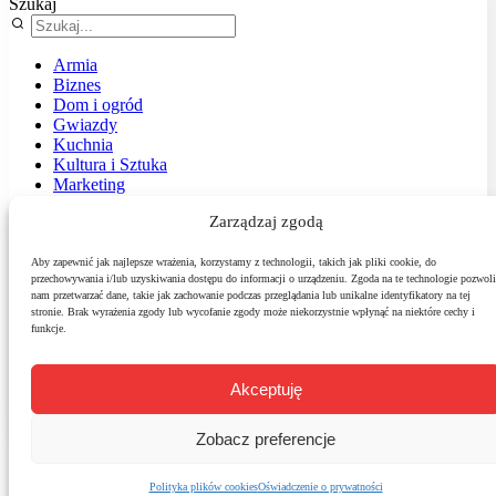
Szukaj
Armia
Biznes
Dom i ogród
Gwiazdy
Kuchnia
Kultura i Sztuka
Marketing
Muzyka
Zarządzaj zgodą
Nasz temat
News
Podróże
Aby zapewnić jak najlepsze wrażenia, korzystamy z technologii, takich jak pliki cookie, do
przechowywania i/lub uzyskiwania dostępu do informacji o urządzeniu. Zgoda na te technologie pozwoli
Polityka
nam przetwarzać dane, takie jak zachowanie podczas przeglądania lub unikalne identyfikatory na tej
Sport
stronie. Brak wyrażenia zgody lub wycofanie zgody może niekorzystnie wpłynąć na niektóre cechy i
Środowisko
funkcje.
Styl
Technologie
Zdrowie
Akceptuję
Zobacz preferencje
Polityka plików cookies
Oświadczenie o prywatności