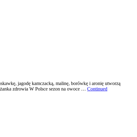
uskawkę, jagodę kamczacką, malinę, borówkę i aronię utworzą
iliżanka zdrowia W Polsce sezon na owoce …
Continued