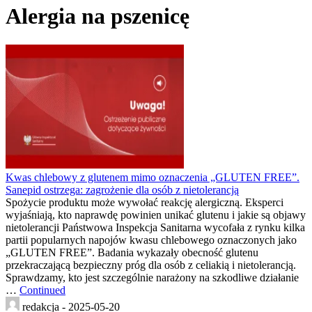
Alergia na pszenicę
Kwas chlebowy z glutenem mimo oznaczenia „GLUTEN FREE”.
Sanepid ostrzega: zagrożenie dla osób z nietolerancją
Spożycie produktu może wywołać reakcję alergiczną. Eksperci
wyjaśniają, kto naprawdę powinien unikać glutenu i jakie są objawy
nietolerancji Państwowa Inspekcja Sanitarna wycofała z rynku kilka
partii popularnych napojów kwasu chlebowego oznaczonych jako
„GLUTEN FREE”. Badania wykazały obecność glutenu
przekraczającą bezpieczny próg dla osób z celiakią i nietolerancją.
Sprawdzamy, kto jest szczególnie narażony na szkodliwe działanie
…
Continued
redakcja -
2025-05-20