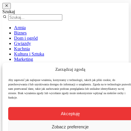
Szukaj
Armia
Biznes
Dom i ogród
Gwiazdy
Kuchnia
Kultura i Sztuka
Marketing
Muzyka
Zarządzaj zgodą
Nasz temat
News
Podróże
Aby zapewnić jak najlepsze wrażenia, korzystamy z technologii, takich jak pliki cookie, do
przechowywania i/lub uzyskiwania dostępu do informacji o urządzeniu. Zgoda na te technologie pozwoli
Polityka
nam przetwarzać dane, takie jak zachowanie podczas przeglądania lub unikalne identyfikatory na tej
Sport
stronie. Brak wyrażenia zgody lub wycofanie zgody może niekorzystnie wpłynąć na niektóre cechy i
Środowisko
funkcje.
Styl
Technologie
Zdrowie
Akceptuję
Zobacz preferencje