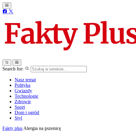
Search for:
Nasz temat
Polityka
Gwiazdy
Technologie
Zdrowie
Sport
Dom i ogród
Styl
Fakty plus
Alergia na pszenicę