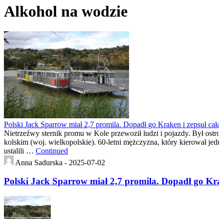
Alkohol na wodzie
Polski Jack Sparrow miał 2,7 promila. Dopadł go Kraken i zepsuł ca
Nietrzeźwy sternik promu w Kole przewoził ludzi i pojazdy. Był os
kolskim (woj. wielkopolskie). 60-letni mężczyzna, który kierował j
ustalili …
Continued
Anna Sadurska -
2025-07-02
Polski Jack Sparrow miał 2,7 promila. Dopadł go Kra