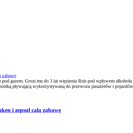
łą zabawę
tro pod gazem. Grozi mu do 3 lat więzienia Rejs pod wpływem alkohol
ednostką pływającą wykorzystywaną do przewozu pasażerów i pojazdów,
ken i zepsuł całą zabawę