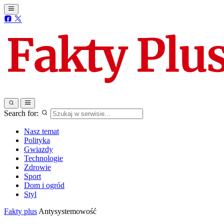
Search for:
Nasz temat
Polityka
Gwiazdy
Technologie
Zdrowie
Sport
Dom i ogród
Styl
Fakty plus
Antysystemowość