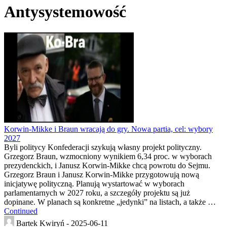
Antysystemowość
Korwin-Mikke i Braun wracają do gry. Nowa partia, cel: wybory
2027
Byli politycy Konfederacji szykują własny projekt polityczny.
Grzegorz Braun, wzmocniony wynikiem 6,34 proc. w wyborach
prezydenckich, i Janusz Korwin-Mikke chcą powrotu do Sejmu.
Grzegorz Braun i Janusz Korwin-Mikke przygotowują nową
inicjatywę polityczną. Planują wystartować w wyborach
parlamentarnych w 2027 roku, a szczegóły projektu są już
dopinane. W planach są konkretne „jedynki” na listach, a także …
Continued
Bartek Kwiryń -
2025-06-11