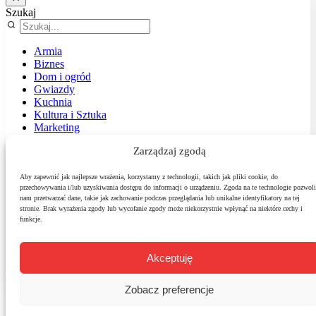
Szukaj
Armia
Biznes
Dom i ogród
Gwiazdy
Kuchnia
Kultura i Sztuka
Marketing
Muzyka
Zarządzaj zgodą
Nasz temat
News
Podróże
Aby zapewnić jak najlepsze wrażenia, korzystamy z technologii, takich jak pliki cookie, do
przechowywania i/lub uzyskiwania dostępu do informacji o urządzeniu. Zgoda na te technologie pozwoli
Polityka
nam przetwarzać dane, takie jak zachowanie podczas przeglądania lub unikalne identyfikatory na tej
Sport
stronie. Brak wyrażenia zgody lub wycofanie zgody może niekorzystnie wpłynąć na niektóre cechy i
Środowisko
funkcje.
Styl
Technologie
Zdrowie
Akceptuję
Zobacz preferencje