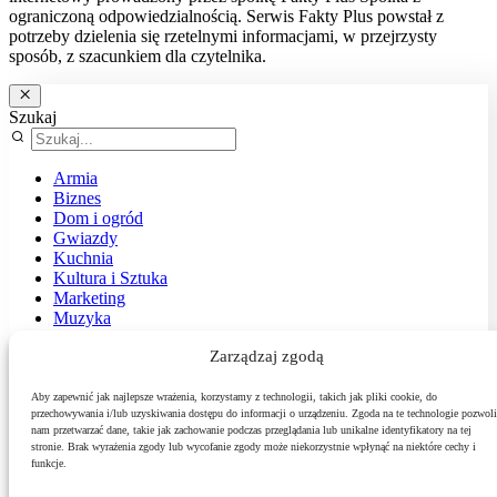
ograniczoną odpowiedzialnością. Serwis Fakty Plus powstał z
potrzeby dzielenia się rzetelnymi informacjami, w przejrzysty
sposób, z szacunkiem dla czytelnika.
Szukaj
Armia
Biznes
Dom i ogród
Gwiazdy
Kuchnia
Kultura i Sztuka
Marketing
Muzyka
Nasz temat
Zarządzaj zgodą
News
Podróże
Polityka
Aby zapewnić jak najlepsze wrażenia, korzystamy z technologii, takich jak pliki cookie, do
przechowywania i/lub uzyskiwania dostępu do informacji o urządzeniu. Zgoda na te technologie pozwoli
Sport
nam przetwarzać dane, takie jak zachowanie podczas przeglądania lub unikalne identyfikatory na tej
Środowisko
stronie. Brak wyrażenia zgody lub wycofanie zgody może niekorzystnie wpłynąć na niektóre cechy i
Styl
funkcje.
Technologie