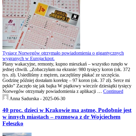
Tysiące Norwegów otrzymało powiadomienia o gigantycznych
wygranych w Eurojackpot.
Plany wakacyjne, remonty, kupno mieszkań – wszystko runęło w
jednej chwili. „Zobaczyłam na ekranie: 980 tysięcy koron (ok. 372
tys. zł). Usiedliśmy z mężem, zaczęliśmy płakać ze szczęścia.
Godzinę później dostałam korektę – 97 koron (ok. 37 zł). Serce mi
pękło” Zaczęło się jak bajka W piątkowy wieczór dziesiątki tysięcy
Norwegów otrzymały powiadomienia z aplikacji …
Continued
Anna Sadurska -
2025-06-30
40 proc. dzieci w Krakowie ma astmę. Podobnie jest
w innych miastach – rozmowa z dr Wojciechem
Feleszko