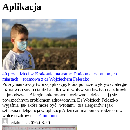
Aplikacja
40 proc. dzieci w Krakowie ma astmę. Podobnie jest w innych
miastach – rozmowa z dr Wojciechem Feleszko
Polscy naukowcy tworzą aplikację, która pomoże wykrywać alergie
już na wczesnym etapie i analizować wpływ środowiska na zdrowie
najmłodszych. Alergie pokarmowe i wziewne u dzieci stają się
powszechnym problemem zdrowotnym. Dr Wojciech Feleszko
wyjaśnia, jak skóra może być „wrotami” dla alergenów i jak
sztuczna inteligencja w aplikacji Allerscan ma pomóc rodzicom w
walce o zdrowie …
Continued
redakcja -
2026-03-26