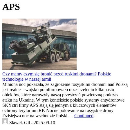
APS
Czy mamy czym się bronić przed ruskimi dronami? Polskie
technologie w naszej armii
Miniona noc pokazała, że zagrożenie rosyjskimi dronami nad Polską
jest realne – wojsko poinformowało o zestrzeleniu kilkunastu
obiektów, które naruszyły naszą przestrzeń powietrzną podczas
ataku na Ukrainę. W tym kontekście polskie systemy antydronowe
SKYctrl firmy APS stają się jednym z kluczowych elementów
ochrony terytorium RP. Nocne polowanie na rosyjskie drony
Dzisiejsza noc na wschodzie Polski …
Continued
Sławek Gil -
2025-09-10