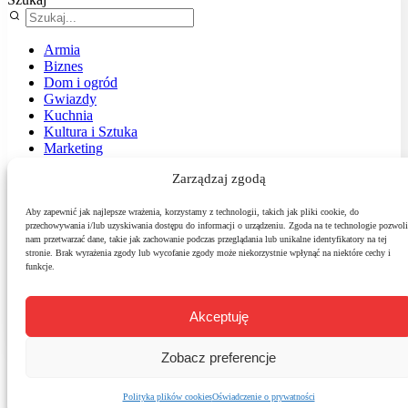
Armia
Biznes
Dom i ogród
Gwiazdy
Kuchnia
Kultura i Sztuka
Marketing
Muzyka
Zarządzaj zgodą
Nasz temat
News
Podróże
Aby zapewnić jak najlepsze wrażenia, korzystamy z technologii, takich jak pliki cookie, do
przechowywania i/lub uzyskiwania dostępu do informacji o urządzeniu. Zgoda na te technologie pozwoli
Polityka
nam przetwarzać dane, takie jak zachowanie podczas przeglądania lub unikalne identyfikatory na tej
Sport
stronie. Brak wyrażenia zgody lub wycofanie zgody może niekorzystnie wpłynąć na niektóre cechy i
Środowisko
funkcje.
Styl
Technologie
Zdrowie
Akceptuję
Zobacz preferencje
Polityka plików cookies
Oświadczenie o prywatności