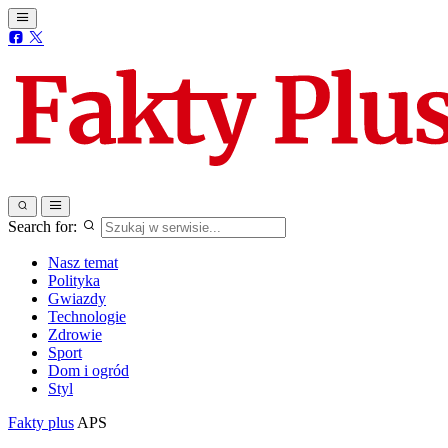
Search for:
Nasz temat
Polityka
Gwiazdy
Technologie
Zdrowie
Sport
Dom i ogród
Styl
Fakty plus
APS