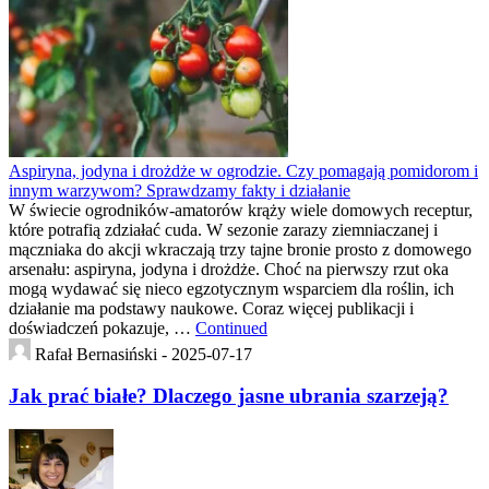
Aspiryna, jodyna i drożdże w ogrodzie. Czy pomagają pomidorom i
innym warzywom? Sprawdzamy fakty i działanie
W świecie ogrodników-amatorów krąży wiele domowych receptur,
które potrafią zdziałać cuda. W sezonie zarazy ziemniaczanej i
mączniaka do akcji wkraczają trzy tajne bronie prosto z domowego
arsenału: aspiryna, jodyna i drożdże. Choć na pierwszy rzut oka
mogą wydawać się nieco egzotycznym wsparciem dla roślin, ich
działanie ma podstawy naukowe. Coraz więcej publikacji i
doświadczeń pokazuje, …
Continued
Rafał Bernasiński -
2025-07-17
Jak prać białe? Dlaczego jasne ubrania szarzeją?