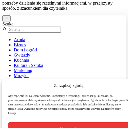
potrzeby dzielenia się rzetelnymi informacjami, w przejrzysty
sposób, z szacunkiem dla czytelnika.
Szukaj
Armia
Biznes
Dom i ogród
Gwiazdy
Kuchnia
Kultura i Sztuka
Marketing
Muzyka
Nasz temat
Zarządzaj zgodą
News
Podróże
Polityka
Aby zapewnić jak najlepsze wrażenia, korzystamy z technologii, takich jak pliki cookie, do
przechowywania i/lub uzyskiwania dostępu do informacji o urządzeniu. Zgoda na te technologie pozwoli
Sport
nam przetwarzać dane, takie jak zachowanie podczas przeglądania lub unikalne identyfikatory na tej
Środowisko
stronie. Brak wyrażenia zgody lub wycofanie zgody może niekorzystnie wpłynąć na niektóre cechy i
Styl
funkcje.
Technologie
Zdrowie