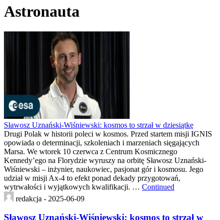
Astronauta
Sławosz Uznański-Wiśniewski: kosmos to strzał w dziesiątkę
Drugi Polak w historii poleci w kosmos. Przed startem misji IGNIS
opowiada o determinacji, szkoleniach i marzeniach sięgających
Marsa. We wtorek 10 czerwca z Centrum Kosmicznego
Kennedy’ego na Florydzie wyruszy na orbitę Sławosz Uznański-
Wiśniewski – inżynier, naukowiec, pasjonat gór i kosmosu. Jego
udział w misji Ax-4 to efekt ponad dekady przygotowań,
wytrwałości i wyjątkowych kwalifikacji. …
Continued
redakcja -
2025-06-09
Sławosz Uznański-Wiśniewski: kosmos to strzał w