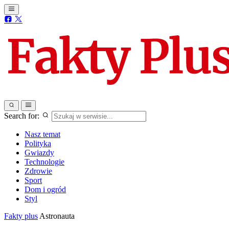
Search for:
Nasz temat
Polityka
Gwiazdy
Technologie
Zdrowie
Sport
Dom i ogród
Styl
Fakty plus
Astronauta