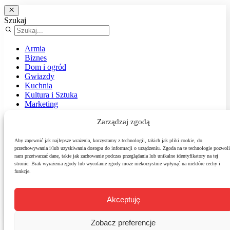
Szukaj
Armia
Biznes
Dom i ogród
Gwiazdy
Kuchnia
Kultura i Sztuka
Marketing
Muzyka
Zarządzaj zgodą
Nasz temat
News
Podróże
Aby zapewnić jak najlepsze wrażenia, korzystamy z technologii, takich jak pliki cookie, do
przechowywania i/lub uzyskiwania dostępu do informacji o urządzeniu. Zgoda na te technologie pozwoli
Polityka
nam przetwarzać dane, takie jak zachowanie podczas przeglądania lub unikalne identyfikatory na tej
Sport
stronie. Brak wyrażenia zgody lub wycofanie zgody może niekorzystnie wpłynąć na niektóre cechy i
Środowisko
funkcje.
Styl
Technologie
Zdrowie
Akceptuję
Zobacz preferencje