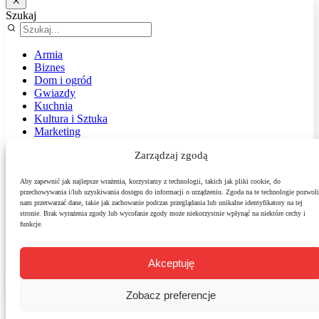
Szukaj
Armia
Biznes
Dom i ogród
Gwiazdy
Kuchnia
Kultura i Sztuka
Marketing
Muzyka
Zarządzaj zgodą
Nasz temat
News
Podróże
Aby zapewnić jak najlepsze wrażenia, korzystamy z technologii, takich jak pliki cookie, do
przechowywania i/lub uzyskiwania dostępu do informacji o urządzeniu. Zgoda na te technologie pozwoli
Polityka
nam przetwarzać dane, takie jak zachowanie podczas przeglądania lub unikalne identyfikatory na tej
Sport
stronie. Brak wyrażenia zgody lub wycofanie zgody może niekorzystnie wpłynąć na niektóre cechy i
Środowisko
funkcje.
Styl
Technologie
Zdrowie
Akceptuję
Zobacz preferencje