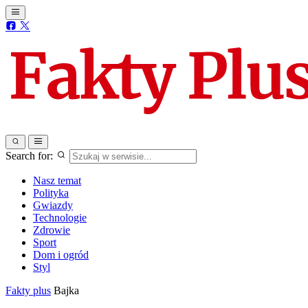
Search for:
Nasz temat
Polityka
Gwiazdy
Technologie
Zdrowie
Sport
Dom i ogród
Styl
Fakty plus
Bajka