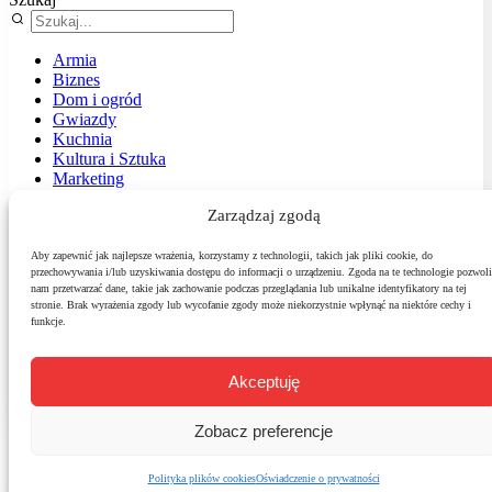
Armia
Biznes
Dom i ogród
Gwiazdy
Kuchnia
Kultura i Sztuka
Marketing
Muzyka
Zarządzaj zgodą
Nasz temat
News
Podróże
Aby zapewnić jak najlepsze wrażenia, korzystamy z technologii, takich jak pliki cookie, do
przechowywania i/lub uzyskiwania dostępu do informacji o urządzeniu. Zgoda na te technologie pozwoli
Polityka
nam przetwarzać dane, takie jak zachowanie podczas przeglądania lub unikalne identyfikatory na tej
Sport
stronie. Brak wyrażenia zgody lub wycofanie zgody może niekorzystnie wpłynąć na niektóre cechy i
Środowisko
funkcje.
Styl
Technologie
Zdrowie
Akceptuję
Zobacz preferencje
Polityka plików cookies
Oświadczenie o prywatności