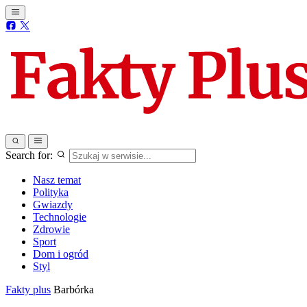
Search for:
Nasz temat
Polityka
Gwiazdy
Technologie
Zdrowie
Sport
Dom i ogród
Styl
Fakty plus
Barbórka