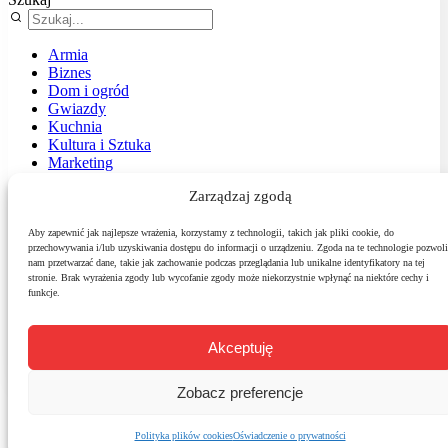
Armia
Biznes
Dom i ogród
Gwiazdy
Kuchnia
Kultura i Sztuka
Marketing
Muzyka
Zarządzaj zgodą
Nasz temat
News
Podróże
Aby zapewnić jak najlepsze wrażenia, korzystamy z technologii, takich jak pliki cookie, do
przechowywania i/lub uzyskiwania dostępu do informacji o urządzeniu. Zgoda na te technologie pozwoli
Polityka
nam przetwarzać dane, takie jak zachowanie podczas przeglądania lub unikalne identyfikatory na tej
Sport
stronie. Brak wyrażenia zgody lub wycofanie zgody może niekorzystnie wpłynąć na niektóre cechy i
Środowisko
funkcje.
Styl
Technologie
Zdrowie
Akceptuję
Zobacz preferencje
Polityka plików cookies
Oświadczenie o prywatności