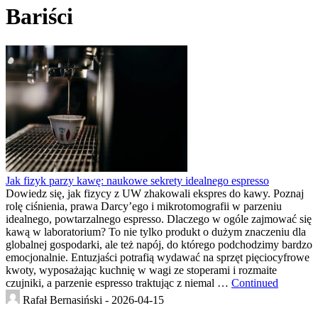
Bariści
Jak fizyk parzy kawę: naukowe sekrety idealnego espresso
Dowiedz się, jak fizycy z UW zhakowali ekspres do kawy. Poznaj
rolę ciśnienia, prawa Darcy’ego i mikrotomografii w parzeniu
idealnego, powtarzalnego espresso. Dlaczego w ogóle zajmować się
kawą w laboratorium? To nie tylko produkt o dużym znaczeniu dla
globalnej gospodarki, ale też napój, do którego podchodzimy bardzo
emocjonalnie. Entuzjaści potrafią wydawać na sprzęt pięciocyfrowe
kwoty, wyposażając kuchnię w wagi ze stoperami i rozmaite
czujniki, a parzenie espresso traktując z niemal …
Continued
Rafał Bernasiński -
2026-04-15