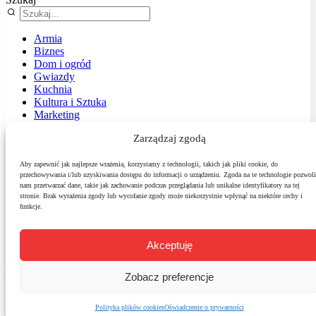
Armia
Biznes
Dom i ogród
Gwiazdy
Kuchnia
Kultura i Sztuka
Marketing
Muzyka
Zarządzaj zgodą
Nasz temat
News
Podróże
Aby zapewnić jak najlepsze wrażenia, korzystamy z technologii, takich jak pliki cookie, do
przechowywania i/lub uzyskiwania dostępu do informacji o urządzeniu. Zgoda na te technologie pozwoli
Polityka
nam przetwarzać dane, takie jak zachowanie podczas przeglądania lub unikalne identyfikatory na tej
Sport
stronie. Brak wyrażenia zgody lub wycofanie zgody może niekorzystnie wpłynąć na niektóre cechy i
Środowisko
funkcje.
Styl
Technologie
Zdrowie
Akceptuję
Zobacz preferencje
Polityka plików cookies
Oświadczenie o prywatności