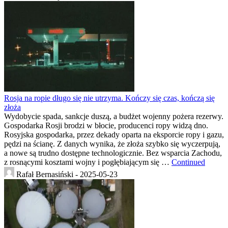
Rosja na ropie długo się nie utrzyma. Kończy się czas, kończą się
złoża
Wydobycie spada, sankcje duszą, a budżet wojenny pożera rezerwy.
Gospodarka Rosji brodzi w błocie, producenci ropy widzą dno.
Rosyjska gospodarka, przez dekady oparta na eksporcie ropy i gazu,
pędzi na ścianę. Z danych wynika, że złoża szybko się wyczerpują,
a nowe są trudno dostępne technologicznie. Bez wsparcia Zachodu,
z rosnącymi kosztami wojny i pogłębiającym się …
Continued
Rafał Bernasiński -
2025-05-23