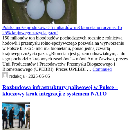
Polska może produkować 5 miliardów m3 biometanu rocznie. To
25% krajowego zużycia gazu!
150 milionów ton bioodpadów pochodzących rocznie z rolnictwa,
hodowli i przemysłu rolno-spożywczego pozwala na wytworzenie
w Polsce blisko 5 mld m3 biometanu, ponad jedną czwartą
krajowego zużycia gazu. „Biometan jest gazem odnawialnym, a do
tego pochodzi z krajowych zasobów” – mówi Artur Zawisza, prezes
Unii Producentów i Pracodawców Przemysłu Biogazowego i
Biometanowego (UPEBBI). Prezes UPEBBI …
Continued
redakcja -
2025-05-05
Rozbudowa infrastruktury paliwowej w Polsce –
kluczowy krok integracji z systemem NATO