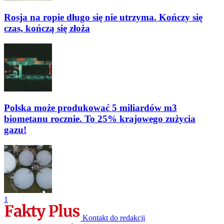
Rosja na ropie długo się nie utrzyma. Kończy się
czas, kończą się złoża
Polska może produkować 5 miliardów m3
biometanu rocznie. To 25% krajowego zużycia
gazu!
1
Kontakt do redakcji