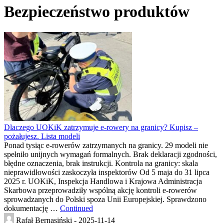
Bezpieczeństwo produktów
Dlaczego UOKiK zatrzymuje e-rowery na granicy? Kupisz –
pożałujesz. Lista modeli
Ponad tysiąc e-rowerów zatrzymanych na granicy. 29 modeli nie
spełniło unijnych wymagań formalnych. Brak deklaracji zgodności,
błędne oznaczenia, brak instrukcji. Kontrola na granicy: skala
nieprawidłowości zaskoczyła inspektorów Od 5 maja do 31 lipca
2025 r. UOKiK, Inspekcja Handlowa i Krajowa Administracja
Skarbowa przeprowadziły wspólną akcję kontroli e-rowerów
sprowadzanych do Polski spoza Unii Europejskiej. Sprawdzono
dokumentację …
Continued
Rafał Bernasiński -
2025-11-14