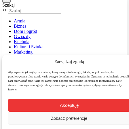
Szukaj
Armia
Biznes
Dom i ogród
Gwiazdy
Kuchnia
Kultura i Sztuka
Marketing
Muzyka
Zarządzaj zgodą
Nasz temat
News
Podróże
Aby zapewnić jak najlepsze wrażenia, korzystamy z technologii, takich jak pliki cookie, do
przechowywania i/lub uzyskiwania dostępu do informacji o urządzeniu. Zgoda na te technologie pozwoli
Polityka
nam przetwarzać dane, takie jak zachowanie podczas przeglądania lub unikalne identyfikatory na tej
Sport
stronie. Brak wyrażenia zgody lub wycofanie zgody może niekorzystnie wpłynąć na niektóre cechy i
Środowisko
funkcje.
Styl
Technologie
Zdrowie
Akceptuję
Zobacz preferencje