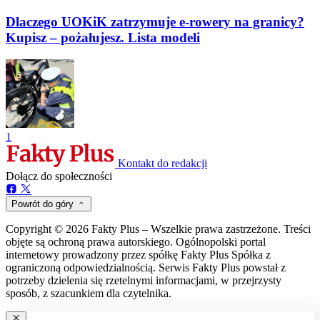
Dlaczego UOKiK zatrzymuje e-rowery na granicy?
Kupisz – pożałujesz. Lista modeli
1
Kontakt do redakcji
Dołącz do społeczności
Powrót do góry
Copyright © 2026 Fakty Plus – Wszelkie prawa zastrzeżone. Treści
objęte są ochroną prawa autorskiego. Ogólnopolski portal
internetowy prowadzony przez spółkę Fakty Plus Spółka z
ograniczoną odpowiedzialnością. Serwis Fakty Plus powstał z
potrzeby dzielenia się rzetelnymi informacjami, w przejrzysty
sposób, z szacunkiem dla czytelnika.