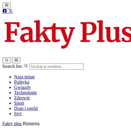
Search for:
Nasz temat
Polityka
Gwiazdy
Technologie
Zdrowie
Sport
Dom i ogród
Styl
Fakty plus
Biżuteria