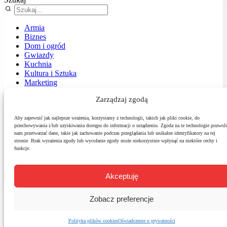
Armia
Biznes
Dom i ogród
Gwiazdy
Kuchnia
Kultura i Sztuka
Marketing
Muzyka
Zarządzaj zgodą
Nasz temat
News
Podróże
Aby zapewnić jak najlepsze wrażenia, korzystamy z technologii, takich jak pliki cookie, do
przechowywania i/lub uzyskiwania dostępu do informacji o urządzeniu. Zgoda na te technologie pozwoli
Polityka
nam przetwarzać dane, takie jak zachowanie podczas przeglądania lub unikalne identyfikatory na tej
Sport
stronie. Brak wyrażenia zgody lub wycofanie zgody może niekorzystnie wpłynąć na niektóre cechy i
Środowisko
funkcje.
Styl
Technologie
Zdrowie
Akceptuję
Zobacz preferencje
Polityka plików cookies
Oświadczenie o prywatności