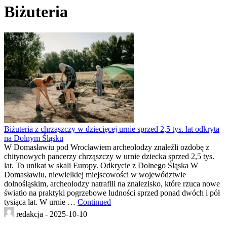
Biżuteria
Biżuteria z chrząszczy w dziecięcej urnie sprzed 2,5 tys. lat odkryta
na Dolnym Śląsku
W Domasławiu pod Wrocławiem archeolodzy znaleźli ozdobę z
chitynowych pancerzy chrząszczy w urnie dziecka sprzed 2,5 tys.
lat. To unikat w skali Europy. Odkrycie z Dolnego Śląska W
Domasławiu, niewielkiej miejscowości w województwie
dolnośląskim, archeolodzy natrafili na znalezisko, które rzuca nowe
światło na praktyki pogrzebowe ludności sprzed ponad dwóch i pół
tysiąca lat. W urnie …
Continued
redakcja -
2025-10-10