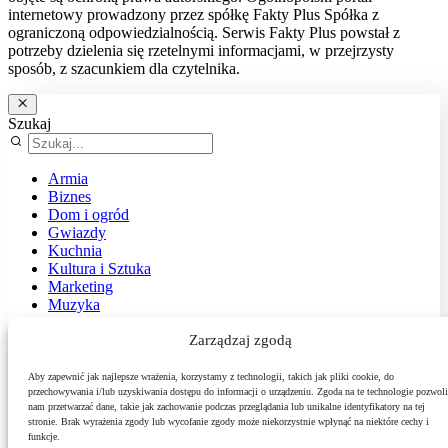
internetowy prowadzony przez spółkę Fakty Plus Spółka z
ograniczoną odpowiedzialnością. Serwis Fakty Plus powstał z
potrzeby dzielenia się rzetelnymi informacjami, w przejrzysty
sposób, z szacunkiem dla czytelnika.
Szukaj
Armia
Biznes
Dom i ogród
Gwiazdy
Kuchnia
Kultura i Sztuka
Marketing
Muzyka
Nasz temat
News
Zarządzaj zgodą
Podróże
Polityka
Aby zapewnić jak najlepsze wrażenia, korzystamy z technologii, takich jak pliki cookie, do
Sport
przechowywania i/lub uzyskiwania dostępu do informacji o urządzeniu. Zgoda na te technologie pozwoli
nam przetwarzać dane, takie jak zachowanie podczas przeglądania lub unikalne identyfikatory na tej
Środowisko
stronie. Brak wyrażenia zgody lub wycofanie zgody może niekorzystnie wpłynąć na niektóre cechy i
Styl
funkcje.