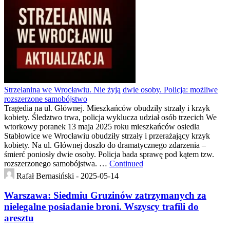
Strzelanina we Wrocławiu. Nie żyją dwie osoby. Policja: możliwe
rozszerzone samobójstwo
Tragedia na ul. Głównej. Mieszkańców obudziły strzały i krzyk
kobiety. Śledztwo trwa, policja wyklucza udział osób trzecich We
wtorkowy poranek 13 maja 2025 roku mieszkańców osiedla
Stabłowice we Wrocławiu obudziły strzały i przerażający krzyk
kobiety. Na ul. Głównej doszło do dramatycznego zdarzenia –
śmierć poniosły dwie osoby. Policja bada sprawę pod kątem tzw.
rozszerzonego samobójstwa. …
Continued
Rafał Bernasiński -
2025-05-14
Warszawa: Siedmiu Gruzinów zatrzymanych za
nielegalne posiadanie broni. Wszyscy trafili do
aresztu