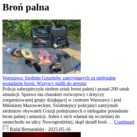
Broń palna
Warszawa: Siedmiu Gruzinów zatrzymanych za nielegalne
posiadanie broni. Wszyscy trafili do aresztu
Policja zabezpieczyła siedem sztuk broni palnej i ponad 200 sztuk
amunicji. Sprawa ma charakter rozwojowy i dotyczy
zorganizowanej grupy działającej w centrum Warszawy i pod
Mińskiem Mazowieckim. Śródmiejscy policjanci zatrzymali
siedmioro obywateli Gruzji podejrzanych o nielegalne posiadanie
broni palnej i amunicji. Jeden z nich włamał się wcześniej do
samochodu na ulicy Nowogrodzkiej, skąd skradł broń …
Continued
Rafał Bernasiński -
2025-05-16