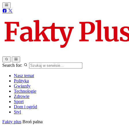
Search for:
Nasz temat
Polityka
Gwiazdy
Technologie
Zdrowie
Sport
Dom i ogród
Styl
Fakty plus
Broń palna