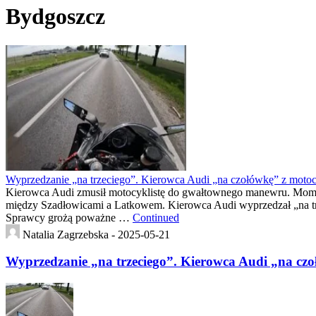
Bydgoszcz
Wyprzedzanie „na trzeciego”. Kierowca Audi „na czołówkę” z motoc
Kierowca Audi zmusił motocyklistę do gwałtownego manewru. Moment 
między Szadłowicami a Latkowem. Kierowca Audi wyprzedzał „na tr
Sprawcy grożą poważne …
Continued
Natalia Zagrzebska -
2025-05-21
Wyprzedzanie „na trzeciego”. Kierowca Audi „na czo