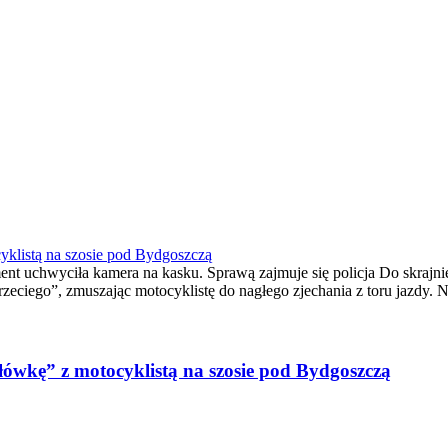
yklistą na szosie pod Bydgoszczą
uchwyciła kamera na kasku. Sprawą zajmuje się policja Do skrajnie 
zeciego”, zmuszając motocyklistę do nagłego zjechania z toru jaz
łówkę” z motocyklistą na szosie pod Bydgoszczą