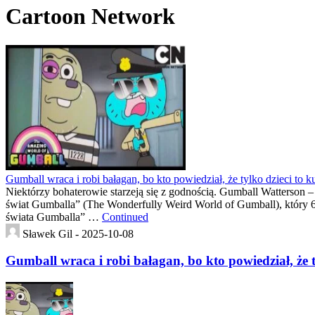
Cartoon Network
Gumball wraca i robi bałagan, bo kto powiedział, że tylko dzieci to k
Niektórzy bohaterowie starzeją się z godnością. Gumball Watterson –
świat Gumballa” (The Wonderfully Weird World of Gumball), który
świata Gumballa” …
Continued
Sławek Gil -
2025-10-08
Gumball wraca i robi bałagan, bo kto powiedział, że t