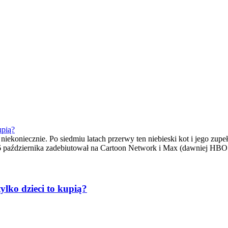
upią?
 niekoniecznie. Po siedmiu latach przerwy ten niebieski kot i jego z
 6 października zadebiutował na Cartoon Network i Max (dawniej HB
ylko dzieci to kupią?