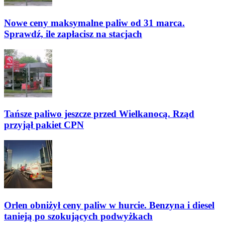
Nowe ceny maksymalne paliw od 31 marca.
Sprawdź, ile zapłacisz na stacjach
Tańsze paliwo jeszcze przed Wielkanocą. Rząd
przyjął pakiet CPN
Orlen obniżył ceny paliw w hurcie. Benzyna i diesel
tanieją po szokujących podwyżkach