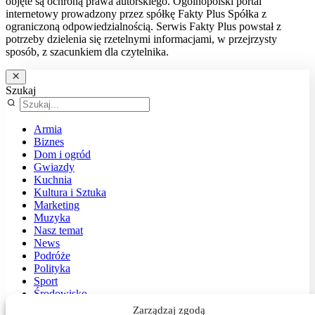
objęte są ochroną prawa autorskiego. Ogólnopolski portal
internetowy prowadzony przez spółkę Fakty Plus Spółka z
ograniczoną odpowiedzialnością. Serwis Fakty Plus powstał z
potrzeby dzielenia się rzetelnymi informacjami, w przejrzysty
sposób, z szacunkiem dla czytelnika.
Szukaj
Armia
Biznes
Dom i ogród
Gwiazdy
Kuchnia
Kultura i Sztuka
Marketing
Muzyka
Nasz temat
News
Podróże
Polityka
Sport
Środowisko
Styl
Zarządzaj zgodą