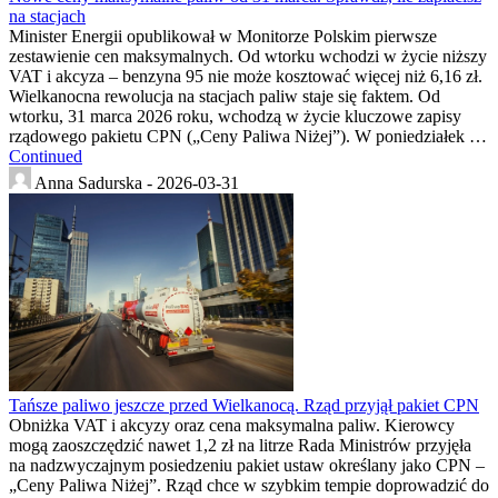
na stacjach
Minister Energii opublikował w Monitorze Polskim pierwsze
zestawienie cen maksymalnych. Od wtorku wchodzi w życie niższy
VAT i akcyza – benzyna 95 nie może kosztować więcej niż 6,16 zł.
Wielkanocna rewolucja na stacjach paliw staje się faktem. Od
wtorku, 31 marca 2026 roku, wchodzą w życie kluczowe zapisy
rządowego pakietu CPN („Ceny Paliwa Niżej”). W poniedziałek …
Continued
Anna Sadurska -
2026-03-31
Tańsze paliwo jeszcze przed Wielkanocą. Rząd przyjął pakiet CPN
Obniżka VAT i akcyzy oraz cena maksymalna paliw. Kierowcy
mogą zaoszczędzić nawet 1,2 zł na litrze Rada Ministrów przyjęła
na nadzwyczajnym posiedzeniu pakiet ustaw określany jako CPN –
„Ceny Paliwa Niżej”. Rząd chce w szybkim tempie doprowadzić do