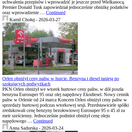
uchwalenia przepisów i wprowadzić je jeszcze przed Wielkanocą.
Premier Donald Tusk zapowiedział jednocześnie obniżkę podatków
oraz wprowadzenie …
Continued
Kamil Chołuj -
2026-03-27
Orlen obniżył ceny paliw w hurcie. Benzyna i diesel tanieją po
szokujących podwyżkach
PKN Orlen obniżył we wtorek hurtowe ceny paliw, w dół poszła
benzyna Eurosuper 95 oraz olej napędowy Ekodiesel. Nowy cennik
paliw w Orlenie od 24 marca Koncern Orlen obniżył ceny paliw w
sprzedaży hurtowej podczas wtorkowej sesji. Przedstawiciele spółki
zredukowali cenę benzyny bezołowiowej Eurosuper 95 o 45 zł za
metr sześcienny. Jednocześnie podmiot obniżył cenę oleju
napędowego …
Continued
Anna Sadurska -
2026-03-24