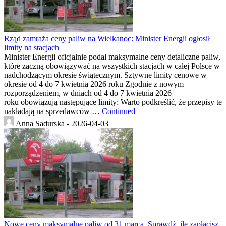
Rząd zamraża ceny paliw na Wielkanoc: Minister Energii ogłosił
limity na stacjach
Minister Energii oficjalnie podał maksymalne ceny detaliczne paliw,
które zaczną obowiązywać na wszystkich stacjach w całej Polsce w
nadchodzącym okresie świątecznym. Sztywne limity cenowe w
okresie od 4 do 7 kwietnia 2026 roku Zgodnie z nowym
rozporządzeniem, w dniach od 4 do 7 kwietnia 2026
roku obowiązują następujące limity: Warto podkreślić, że przepisy te
nakładają na sprzedawców …
Continued
Anna Sadurska -
2026-04-03
Nowe ceny maksymalne paliw od 31 marca. Sprawdź, ile zapłacisz