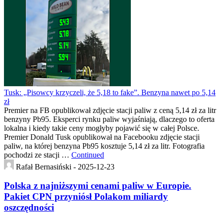
Tusk: „Pisowcy krzyczeli, że 5,18 to fake”. Benzyna nawet po 5,14
zł
Premier na FB opublikował zdjęcie stacji paliw z ceną 5,14 zł za litr
benzyny Pb95. Eksperci rynku paliw wyjaśniają, dlaczego to oferta
lokalna i kiedy takie ceny mogłyby pojawić się w całej Polsce.
Premier Donald Tusk opublikował na Facebooku zdjęcie stacji
paliw, na której benzyna Pb95 kosztuje 5,14 zł za litr. Fotografia
pochodzi ze stacji …
Continued
Rafał Bernasiński -
2025-12-23
Polska z najniższymi cenami paliw w Europie.
Pakiet CPN przyniósł Polakom miliardy
oszczędności