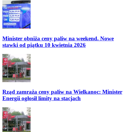
Minister obniża ceny paliw na weekend. Nowe
stawki od piątku 10 kwietnia 2026
Rząd zamraża ceny paliw na Wielkanoc: Minister
Energii ogłosił limity na stacjach