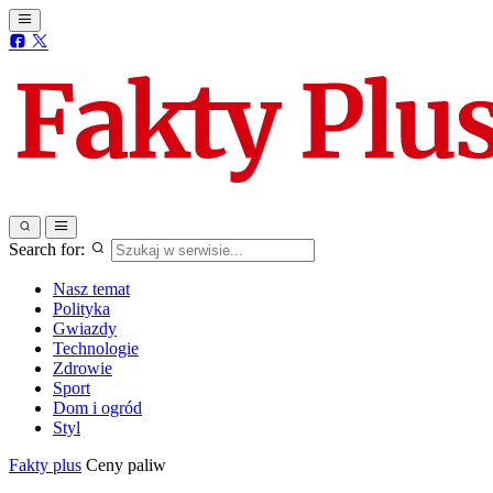
Search for:
Nasz temat
Polityka
Gwiazdy
Technologie
Zdrowie
Sport
Dom i ogród
Styl
Fakty plus
Ceny paliw