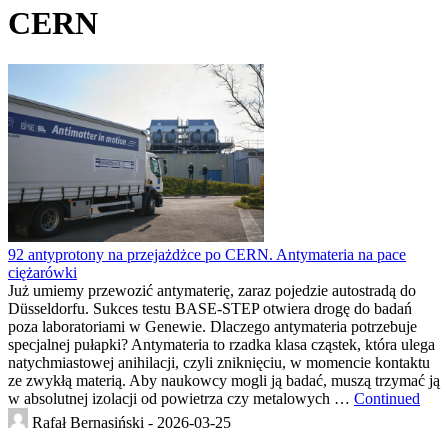
CERN
92 antyprotony na przejażdżce po CERN. Antymateria na pace
ciężarówki
Już umiemy przewozić antymaterię, zaraz pojedzie autostradą do
Düsseldorfu. Sukces testu BASE-STEP otwiera drogę do badań
poza laboratoriami w Genewie. Dlaczego antymateria potrzebuje
specjalnej pułapki? Antymateria to rzadka klasa cząstek, która ulega
natychmiastowej anihilacji, czyli zniknięciu, w momencie kontaktu
ze zwykłą materią. Aby naukowcy mogli ją badać, muszą trzymać ją
w absolutnej izolacji od powietrza czy metalowych …
Continued
Rafał Bernasiński -
2026-03-25