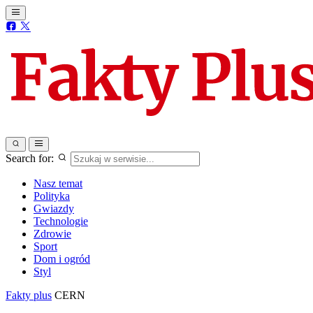
Search for:
Nasz temat
Polityka
Gwiazdy
Technologie
Zdrowie
Sport
Dom i ogród
Styl
Fakty plus
CERN