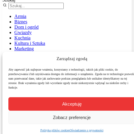
Armia
Biznes
Dom i ogród
Gwiazdy
Kuchnia
Kultura i Sztuka
Marketing
Muzyka
Zarządzaj zgodą
Nasz temat
News
Podróże
Aby zapewnić jak najlepsze wrażenia, korzystamy z technologii, takich jak pliki cookie, do
przechowywania i/lub uzyskiwania dostępu do informacji o urządzeniu. Zgoda na te technologie pozwoli
Polityka
nam przetwarzać dane, takie jak zachowanie podczas przeglądania lub unikalne identyfikatory na tej
Sport
stronie. Brak wyrażenia zgody lub wycofanie zgody może niekorzystnie wpłynąć na niektóre cechy i
Środowisko
funkcje.
Styl
Technologie
Zdrowie
Akceptuję
Zobacz preferencje
Polityka plików cookies
Oświadczenie o prywatności