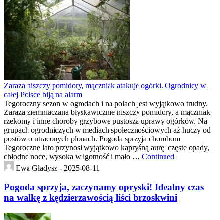
Zaraza niszczy pomidory, mączniak atakuje ogórki. Ogrodnicy w
całej Polsce biją na alarm
Tegoroczny sezon w ogrodach i na polach jest wyjątkowo trudny.
Zaraza ziemniaczana błyskawicznie niszczy pomidory, a mączniak
rzekomy i inne choroby grzybowe pustoszą uprawy ogórków. Na
grupach ogrodniczych w mediach społecznościowych aż huczy od
postów o utraconych plonach. Pogoda sprzyja chorobom
Tegoroczne lato przynosi wyjątkowo kapryśną aurę: częste opady,
chłodne noce, wysoka wilgotność i mało …
Continued
Ewa Gładysz -
2025-08-11
Pogoda sprzyja, zaczynamy opryski! Idealny czas
na walkę z kędzierzawością liści brzoskwini