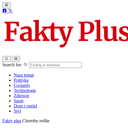
Search for:
Nasz temat
Polityka
Gwiazdy
Technologie
Zdrowie
Sport
Dom i ogród
Styl
Fakty plus
Choroby roślin