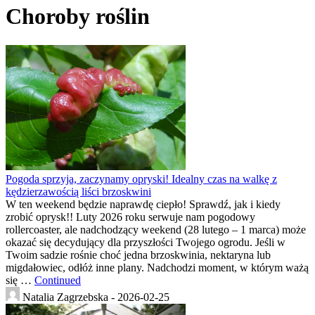
Choroby roślin
Pogoda sprzyja, zaczynamy opryski! Idealny czas na walkę z
kędzierzawością liści brzoskwini
W ten weekend będzie naprawdę ciepło! Sprawdź, jak i kiedy
zrobić oprysk!! Luty 2026 roku serwuje nam pogodowy
rollercoaster, ale nadchodzący weekend (28 lutego – 1 marca) może
okazać się decydujący dla przyszłości Twojego ogrodu. Jeśli w
Twoim sadzie rośnie choć jedna brzoskwinia, nektaryna lub
migdałowiec, odłóż inne plany. Nadchodzi moment, w którym ważą
się …
Continued
Natalia Zagrzebska -
2026-02-25