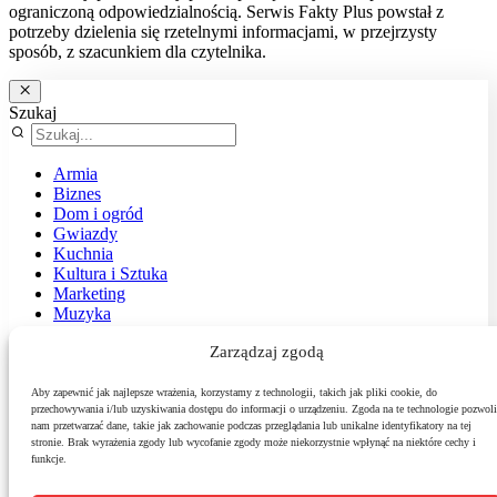
ograniczoną odpowiedzialnością. Serwis Fakty Plus powstał z
potrzeby dzielenia się rzetelnymi informacjami, w przejrzysty
sposób, z szacunkiem dla czytelnika.
Szukaj
Armia
Biznes
Dom i ogród
Gwiazdy
Kuchnia
Kultura i Sztuka
Marketing
Muzyka
Nasz temat
Zarządzaj zgodą
News
Podróże
Polityka
Aby zapewnić jak najlepsze wrażenia, korzystamy z technologii, takich jak pliki cookie, do
przechowywania i/lub uzyskiwania dostępu do informacji o urządzeniu. Zgoda na te technologie pozwoli
Sport
nam przetwarzać dane, takie jak zachowanie podczas przeglądania lub unikalne identyfikatory na tej
Środowisko
stronie. Brak wyrażenia zgody lub wycofanie zgody może niekorzystnie wpłynąć na niektóre cechy i
Styl
funkcje.
Technologie
Zdrowie