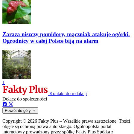
Zaraza niszczy pomidory, mączniak atakuje ogórki.
Ogrodnicy w całej Polsce biją na alarm
1
Kontakt do redakcji
Dołącz do społeczności
Powrót do góry
Copyright © 2026 Fakty Plus – Wszelkie prawa zastrzeżone. Treści
objęte są ochroną prawa autorskiego. Ogólnopolski portal
internetowy prowadzony przez spółkę Fakty Plus Spółka z