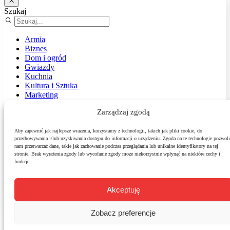
Szukaj
Armia
Biznes
Dom i ogród
Gwiazdy
Kuchnia
Kultura i Sztuka
Marketing
Muzyka
Zarządzaj zgodą
Nasz temat
News
Podróże
Aby zapewnić jak najlepsze wrażenia, korzystamy z technologii, takich jak pliki cookie, do
przechowywania i/lub uzyskiwania dostępu do informacji o urządzeniu. Zgoda na te technologie pozwoli
Polityka
nam przetwarzać dane, takie jak zachowanie podczas przeglądania lub unikalne identyfikatory na tej
Sport
stronie. Brak wyrażenia zgody lub wycofanie zgody może niekorzystnie wpłynąć na niektóre cechy i
Środowisko
funkcje.
Styl
Technologie
Zdrowie
Akceptuję
Zobacz preferencje