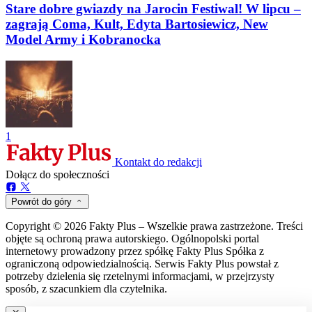
Stare dobre gwiazdy na Jarocin Festiwal! W lipcu –
zagrają Coma, Kult, Edyta Bartosiewicz, New
Model Army i Kobranocka
1
Kontakt do redakcji
Dołącz do społeczności
Powrót do góry
Copyright © 2026 Fakty Plus – Wszelkie prawa zastrzeżone. Treści
objęte są ochroną prawa autorskiego. Ogólnopolski portal
internetowy prowadzony przez spółkę Fakty Plus Spółka z
ograniczoną odpowiedzialnością. Serwis Fakty Plus powstał z
potrzeby dzielenia się rzetelnymi informacjami, w przejrzysty
sposób, z szacunkiem dla czytelnika.