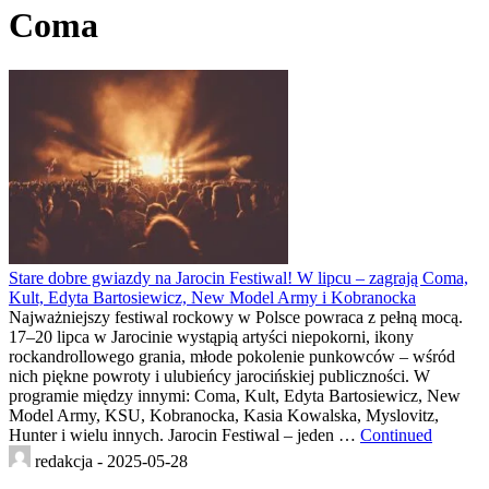
Coma
Stare dobre gwiazdy na Jarocin Festiwal! W lipcu – zagrają Coma,
Kult, Edyta Bartosiewicz, New Model Army i Kobranocka
Najważniejszy festiwal rockowy w Polsce powraca z pełną mocą.
17–20 lipca w Jarocinie wystąpią artyści niepokorni, ikony
rockandrollowego grania, młode pokolenie punkowców – wśród
nich piękne powroty i ulubieńcy jarocińskiej publiczności. W
programie między innymi: Coma, Kult, Edyta Bartosiewicz, New
Model Army, KSU, Kobranocka, Kasia Kowalska, Myslovitz,
Hunter i wielu innych. Jarocin Festiwal – jeden …
Continued
redakcja -
2025-05-28