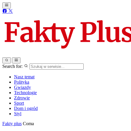
Search for:
Nasz temat
Polityka
Gwiazdy
Technologie
Zdrowie
Sport
Dom i ogród
Styl
Fakty plus
Coma