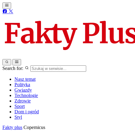
Search for:
Nasz temat
Polityka
Gwiazdy
Technologie
Zdrowie
Sport
Dom i ogród
Styl
Fakty plus
Copernicus