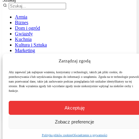
Armia
Biznes
Dom i ogród
Gwiazdy
Kuchnia
Kultura i Sztuka
Marketing
Muzyka
Zarządzaj zgodą
Nasz temat
News
Podróże
Aby zapewnić jak najlepsze wrażenia, korzystamy z technologii, takich jak pliki cookie, do
przechowywania i/lub uzyskiwania dostępu do informacji o urządzeniu. Zgoda na te technologie pozwoli
Polityka
nam przetwarzać dane, takie jak zachowanie podczas przeglądania lub unikalne identyfikatory na tej
Sport
stronie. Brak wyrażenia zgody lub wycofanie zgody może niekorzystnie wpłynąć na niektóre cechy i
Środowisko
funkcje.
Styl
Technologie
Zdrowie
Akceptuję
Zobacz preferencje
Polityka plików cookies
Oświadczenie o prywatności