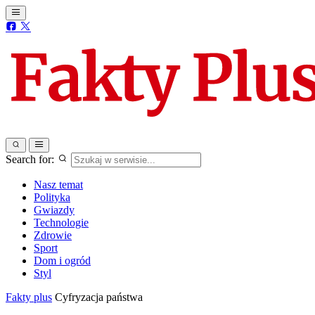
Search for:
Nasz temat
Polityka
Gwiazdy
Technologie
Zdrowie
Sport
Dom i ogród
Styl
Fakty plus
Cyfryzacja państwa