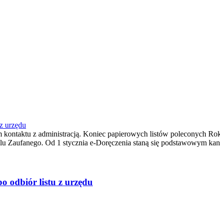
 z urzędu
 kontaktu z administracją. Koniec papierowych listów poleconych Rok
ilu Zaufanego. Od 1 stycznia e-Doręczenia staną się podstawowym ka
o odbiór listu z urzędu