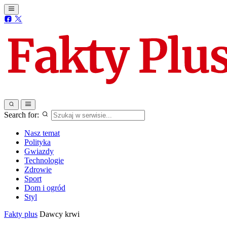
Search for:
Nasz temat
Polityka
Gwiazdy
Technologie
Zdrowie
Sport
Dom i ogród
Styl
Fakty plus
Dawcy krwi