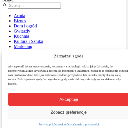
Armia
Biznes
Dom i ogród
Gwiazdy
Kuchnia
Kultura i Sztuka
Marketing
Muzyka
Zarządzaj zgodą
Nasz temat
News
Podróże
Aby zapewnić jak najlepsze wrażenia, korzystamy z technologii, takich jak pliki cookie, do
przechowywania i/lub uzyskiwania dostępu do informacji o urządzeniu. Zgoda na te technologie pozwoli
Polityka
nam przetwarzać dane, takie jak zachowanie podczas przeglądania lub unikalne identyfikatory na tej
Sport
stronie. Brak wyrażenia zgody lub wycofanie zgody może niekorzystnie wpłynąć na niektóre cechy i
Środowisko
funkcje.
Styl
Technologie
Zdrowie
Akceptuję
Zobacz preferencje
Polityka plików cookies
Oświadczenie o prywatności