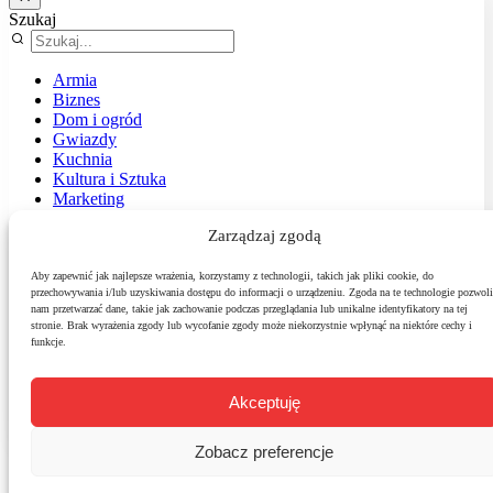
Szukaj
Armia
Biznes
Dom i ogród
Gwiazdy
Kuchnia
Kultura i Sztuka
Marketing
Muzyka
Zarządzaj zgodą
Nasz temat
News
Podróże
Aby zapewnić jak najlepsze wrażenia, korzystamy z technologii, takich jak pliki cookie, do
przechowywania i/lub uzyskiwania dostępu do informacji o urządzeniu. Zgoda na te technologie pozwoli
Polityka
nam przetwarzać dane, takie jak zachowanie podczas przeglądania lub unikalne identyfikatory na tej
Sport
stronie. Brak wyrażenia zgody lub wycofanie zgody może niekorzystnie wpłynąć na niektóre cechy i
Środowisko
funkcje.
Styl
Technologie
Zdrowie
Akceptuję
Zobacz preferencje