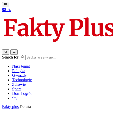
Search for:
Nasz temat
Polityka
Gwiazdy
Technologie
Zdrowie
Sport
Dom i ogród
Styl
Fakty plus
Debata