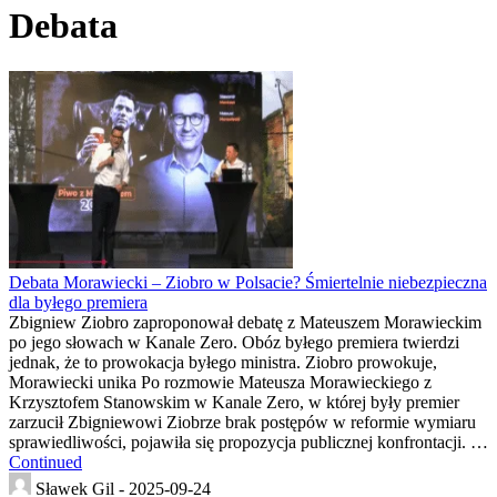
Debata
Debata Morawiecki – Ziobro w Polsacie? Śmiertelnie niebezpieczna
dla byłego premiera
Zbigniew Ziobro zaproponował debatę z Mateuszem Morawieckim
po jego słowach w Kanale Zero. Obóz byłego premiera twierdzi
jednak, że to prowokacja byłego ministra. Ziobro prowokuje,
Morawiecki unika Po rozmowie Mateusza Morawieckiego z
Krzysztofem Stanowskim w Kanale Zero, w której były premier
zarzucił Zbigniewowi Ziobrze brak postępów w reformie wymiaru
sprawiedliwości, pojawiła się propozycja publicznej konfrontacji. …
Continued
Sławek Gil -
2025-09-24