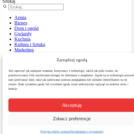
Szukaj
Armia
Biznes
Dom i ogród
Gwiazdy
Kuchnia
Kultura i Sztuka
Marketing
Muzyka
Zarządzaj zgodą
Nasz temat
News
Podróże
Aby zapewnić jak najlepsze wrażenia, korzystamy z technologii, takich jak pliki cookie, do
przechowywania i/lub uzyskiwania dostępu do informacji o urządzeniu. Zgoda na te technologie pozwoli
Polityka
nam przetwarzać dane, takie jak zachowanie podczas przeglądania lub unikalne identyfikatory na tej
Sport
stronie. Brak wyrażenia zgody lub wycofanie zgody może niekorzystnie wpłynąć na niektóre cechy i
Środowisko
funkcje.
Styl
Technologie
Zdrowie
Akceptuję
Zobacz preferencje
Polityka plików cookies
Oświadczenie o prywatności