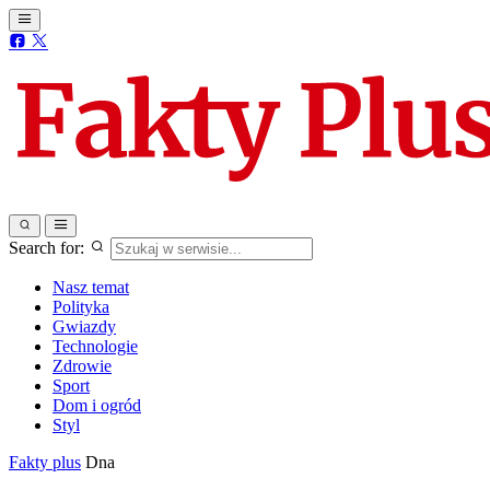
Search for:
Nasz temat
Polityka
Gwiazdy
Technologie
Zdrowie
Sport
Dom i ogród
Styl
Fakty plus
Dna