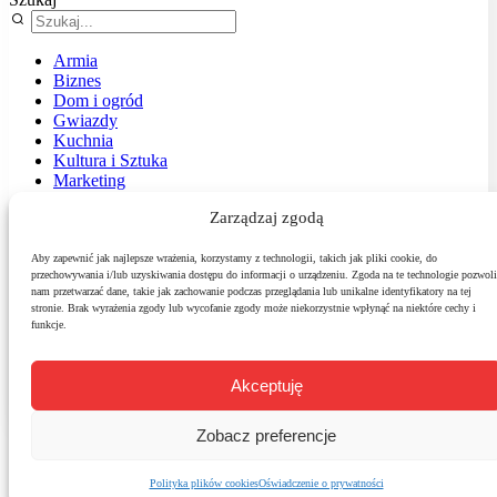
Armia
Biznes
Dom i ogród
Gwiazdy
Kuchnia
Kultura i Sztuka
Marketing
Muzyka
Zarządzaj zgodą
Nasz temat
News
Podróże
Aby zapewnić jak najlepsze wrażenia, korzystamy z technologii, takich jak pliki cookie, do
przechowywania i/lub uzyskiwania dostępu do informacji o urządzeniu. Zgoda na te technologie pozwoli
Polityka
nam przetwarzać dane, takie jak zachowanie podczas przeglądania lub unikalne identyfikatory na tej
Sport
stronie. Brak wyrażenia zgody lub wycofanie zgody może niekorzystnie wpłynąć na niektóre cechy i
Środowisko
funkcje.
Styl
Technologie
Zdrowie
Akceptuję
Zobacz preferencje
Polityka plików cookies
Oświadczenie o prywatności