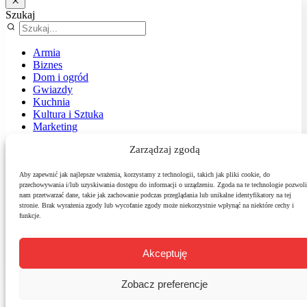
Szukaj
Armia
Biznes
Dom i ogród
Gwiazdy
Kuchnia
Kultura i Sztuka
Marketing
Muzyka
Zarządzaj zgodą
Nasz temat
News
Podróże
Aby zapewnić jak najlepsze wrażenia, korzystamy z technologii, takich jak pliki cookie, do
przechowywania i/lub uzyskiwania dostępu do informacji o urządzeniu. Zgoda na te technologie pozwoli
Polityka
nam przetwarzać dane, takie jak zachowanie podczas przeglądania lub unikalne identyfikatory na tej
Sport
stronie. Brak wyrażenia zgody lub wycofanie zgody może niekorzystnie wpłynąć na niektóre cechy i
Środowisko
funkcje.
Styl
Technologie
Zdrowie
Akceptuję
Zobacz preferencje