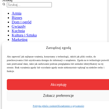
Armia
Biznes
Dom i ogród
Gwiazdy
Kuchnia
Kultura i Sztuka
Marketing
Muzyka
Zarządzaj zgodą
Nasz temat
News
Podróże
Aby zapewnić jak najlepsze wrażenia, korzystamy z technologii, takich jak pliki cookie, do
przechowywania i/lub uzyskiwania dostępu do informacji o urządzeniu. Zgoda na te technologie pozwoli
Polityka
nam przetwarzać dane, takie jak zachowanie podczas przeglądania lub unikalne identyfikatory na tej
Sport
stronie. Brak wyrażenia zgody lub wycofanie zgody może niekorzystnie wpłynąć na niektóre cechy i
Środowisko
funkcje.
Styl
Technologie
Zdrowie
Akceptuję
Zobacz preferencje
Polityka plików cookies
Oświadczenie o prywatności