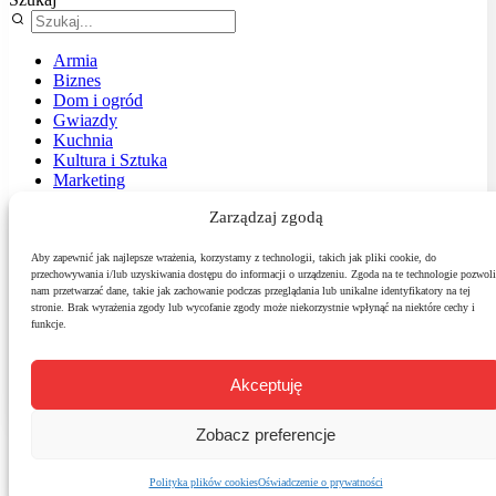
Armia
Biznes
Dom i ogród
Gwiazdy
Kuchnia
Kultura i Sztuka
Marketing
Muzyka
Zarządzaj zgodą
Nasz temat
News
Podróże
Aby zapewnić jak najlepsze wrażenia, korzystamy z technologii, takich jak pliki cookie, do
przechowywania i/lub uzyskiwania dostępu do informacji o urządzeniu. Zgoda na te technologie pozwoli
Polityka
nam przetwarzać dane, takie jak zachowanie podczas przeglądania lub unikalne identyfikatory na tej
Sport
stronie. Brak wyrażenia zgody lub wycofanie zgody może niekorzystnie wpłynąć na niektóre cechy i
Środowisko
funkcje.
Styl
Technologie
Zdrowie
Akceptuję
Zobacz preferencje
Polityka plików cookies
Oświadczenie o prywatności