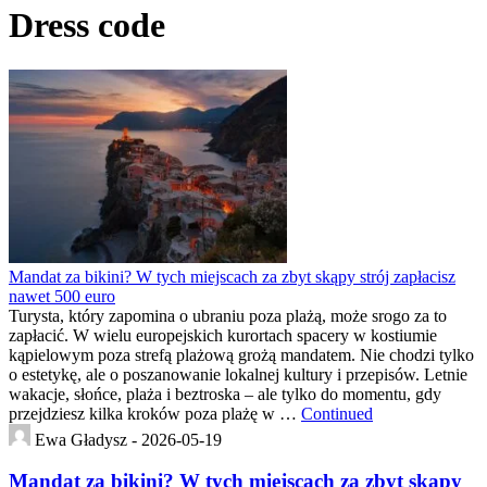
Dress code
Mandat za bikini? W tych miejscach za zbyt skąpy strój zapłacisz
nawet 500 euro
Turysta, który zapomina o ubraniu poza plażą, może srogo za to
zapłacić. W wielu europejskich kurortach spacery w kostiumie
kąpielowym poza strefą plażową grożą mandatem. Nie chodzi tylko
o estetykę, ale o poszanowanie lokalnej kultury i przepisów. Letnie
wakacje, słońce, plaża i beztroska – ale tylko do momentu, gdy
przejdziesz kilka kroków poza plażę w …
Continued
Ewa Gładysz -
2026-05-19
Mandat za bikini? W tych miejscach za zbyt skąpy