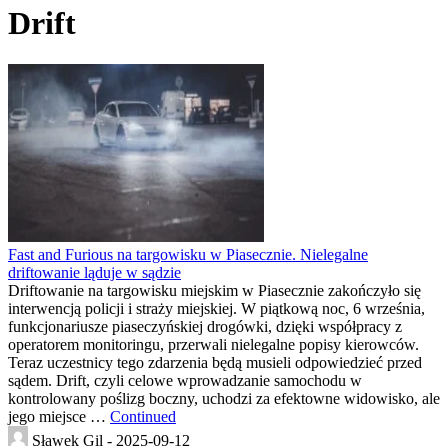
Drift
Fast and Furious na targowisku w Piasecznie. Nielegalne
driftowanie ląduje w sądzie
Driftowanie na targowisku miejskim w Piasecznie zakończyło się
interwencją policji i straży miejskiej. W piątkową noc, 6 września,
funkcjonariusze piaseczyńskiej drogówki, dzięki współpracy z
operatorem monitoringu, przerwali nielegalne popisy kierowców.
Teraz uczestnicy tego zdarzenia będą musieli odpowiedzieć przed
sądem. Drift, czyli celowe wprowadzanie samochodu w
kontrolowany poślizg boczny, uchodzi za efektowne widowisko, ale
jego miejsce …
Continued
Sławek Gil -
2025-09-12