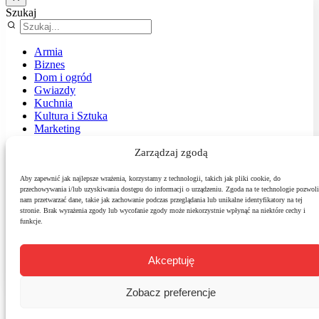
Szukaj
Armia
Biznes
Dom i ogród
Gwiazdy
Kuchnia
Kultura i Sztuka
Marketing
Muzyka
Zarządzaj zgodą
Nasz temat
News
Podróże
Aby zapewnić jak najlepsze wrażenia, korzystamy z technologii, takich jak pliki cookie, do
przechowywania i/lub uzyskiwania dostępu do informacji o urządzeniu. Zgoda na te technologie pozwoli
Polityka
nam przetwarzać dane, takie jak zachowanie podczas przeglądania lub unikalne identyfikatory na tej
Sport
stronie. Brak wyrażenia zgody lub wycofanie zgody może niekorzystnie wpłynąć na niektóre cechy i
Środowisko
funkcje.
Styl
Technologie
Zdrowie
Akceptuję
Zobacz preferencje