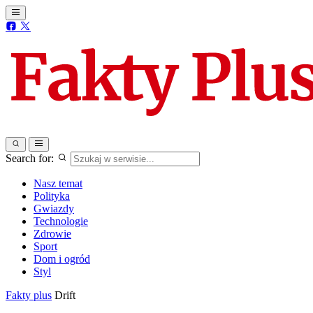
Search for:
Nasz temat
Polityka
Gwiazdy
Technologie
Zdrowie
Sport
Dom i ogród
Styl
Fakty plus
Drift