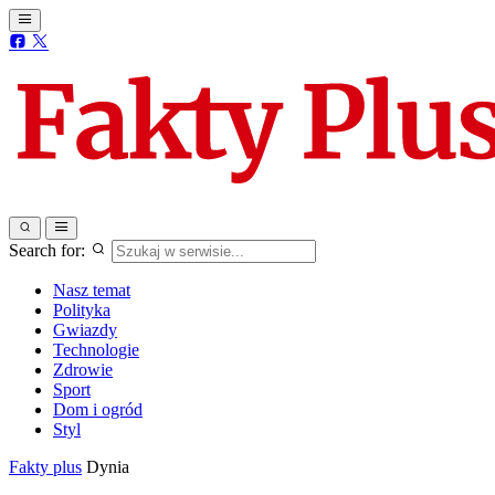
Search for:
Nasz temat
Polityka
Gwiazdy
Technologie
Zdrowie
Sport
Dom i ogród
Styl
Fakty plus
Dynia