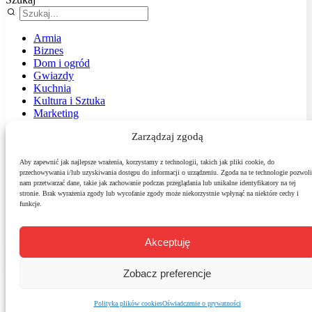
Armia
Biznes
Dom i ogród
Gwiazdy
Kuchnia
Kultura i Sztuka
Marketing
Muzyka
Zarządzaj zgodą
Nasz temat
News
Podróże
Aby zapewnić jak najlepsze wrażenia, korzystamy z technologii, takich jak pliki cookie, do
przechowywania i/lub uzyskiwania dostępu do informacji o urządzeniu. Zgoda na te technologie pozwoli
Polityka
nam przetwarzać dane, takie jak zachowanie podczas przeglądania lub unikalne identyfikatory na tej
Sport
stronie. Brak wyrażenia zgody lub wycofanie zgody może niekorzystnie wpłynąć na niektóre cechy i
Środowisko
funkcje.
Styl
Technologie
Zdrowie
Akceptuję
Zobacz preferencje
Polityka plików cookies
Oświadczenie o prywatności