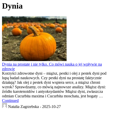
Dynia
Dynia na prostatę i nie tylko. Co mówi nauka o jej wpływie na
zdrowie
Korzyści zdrowotne dyni – miąższ, pestki i olej z pestek dyni pod
lupą badań naukowych. Czy pestki dyni na prostatę faktycznie
działają? Jak olej z pestek dyni wspiera serce, a miąższ chroni
wzrok? Sprawdzamy, co mówią najnowsze analizy. Miąższ dyni:
źródło karotenoidów i antyoksydantów Miąższ dyni, zwłaszcza
odmian Cucurbita maxima i Cucurbita moschata, jest bogaty …
Continued
Natalia Zagrzebska -
2025-10-27