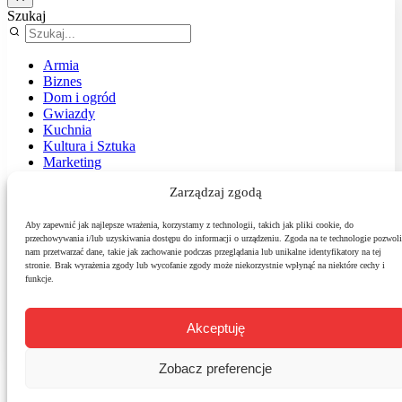
Szukaj
Armia
Biznes
Dom i ogród
Gwiazdy
Kuchnia
Kultura i Sztuka
Marketing
Muzyka
Zarządzaj zgodą
Nasz temat
News
Podróże
Aby zapewnić jak najlepsze wrażenia, korzystamy z technologii, takich jak pliki cookie, do
przechowywania i/lub uzyskiwania dostępu do informacji o urządzeniu. Zgoda na te technologie pozwoli
Polityka
nam przetwarzać dane, takie jak zachowanie podczas przeglądania lub unikalne identyfikatory na tej
Sport
stronie. Brak wyrażenia zgody lub wycofanie zgody może niekorzystnie wpłynąć na niektóre cechy i
Środowisko
funkcje.
Styl
Technologie
Zdrowie
Akceptuję
Zobacz preferencje