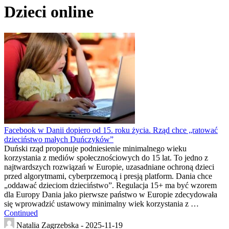
Dzieci online
Facebook w Danii dopiero od 15. roku życia. Rząd chce „ratować
dzieciństwo małych Duńczyków”
Duński rząd proponuje podniesienie minimalnego wieku
korzystania z mediów społecznościowych do 15 lat. To jedno z
najtwardszych rozwiązań w Europie, uzasadniane ochroną dzieci
przed algorytmami, cyberprzemocą i presją platform. Dania chce
„oddawać dzieciom dzieciństwo”. Regulacja 15+ ma być wzorem
dla Europy Dania jako pierwsze państwo w Europie zdecydowała
się wprowadzić ustawowy minimalny wiek korzystania z …
Continued
Natalia Zagrzebska -
2025-11-19