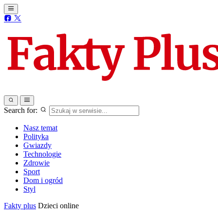
Search for:
Nasz temat
Polityka
Gwiazdy
Technologie
Zdrowie
Sport
Dom i ogród
Styl
Fakty plus
Dzieci online