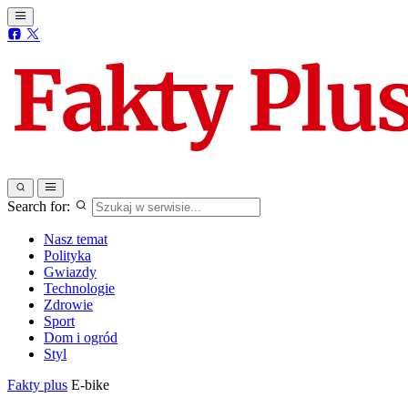
Search for:
Nasz temat
Polityka
Gwiazdy
Technologie
Zdrowie
Sport
Dom i ogród
Styl
Fakty plus
E-bike