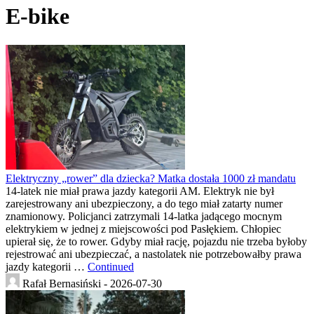
E-bike
Elektryczny „rower” dla dziecka? Matka dostała 1000 zł mandatu
14-latek nie miał prawa jazdy kategorii AM. Elektryk nie był
zarejestrowany ani ubezpieczony, a do tego miał zatarty numer
znamionowy. Policjanci zatrzymali 14-latka jadącego mocnym
elektrykiem w jednej z miejscowości pod Pasłękiem. Chłopiec
upierał się, że to rower. Gdyby miał rację, pojazdu nie trzeba byłoby
rejestrować ani ubezpieczać, a nastolatek nie potrzebowałby prawa
jazdy kategorii …
Continued
Rafał Bernasiński -
2026-07-30