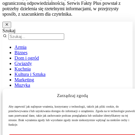
ograniczoną odpowiedzialnością. Serwis Fakty Plus powstał z
potrzeby dzielenia się rzetelnymi informacjami, w przejrzysty
sposób, z szacunkiem dla czytelnika.
Szukaj
Armia
Biznes
Dom i ogród
Gwiazdy
Kuchnia
Kultura i Sztuka
Marketing
Muzyka
Nasz temat
Zarządzaj zgodą
News
Podróże
Polityka
Aby zapewnić jak najlepsze wrażenia, korzystamy z technologii, takich jak pliki cookie, do
przechowywania i/lub uzyskiwania dostępu do informacji o urządzeniu. Zgoda na te technologie pozwoli
Sport
nam przetwarzać dane, takie jak zachowanie podczas przeglądania lub unikalne identyfikatory na tej
Środowisko
stronie. Brak wyrażenia zgody lub wycofanie zgody może niekorzystnie wpłynąć na niektóre cechy i
Styl
funkcje.
Technologie
Zdrowie