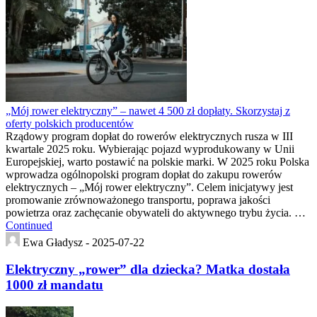
„Mój rower elektryczny” – nawet 4 500 zł dopłaty. Skorzystaj z
oferty polskich producentów
Rządowy program dopłat do rowerów elektrycznych rusza w III
kwartale 2025 roku. Wybierając pojazd wyprodukowany w Unii
Europejskiej, warto postawić na polskie marki. W 2025 roku Polska
wprowadza ogólnopolski program dopłat do zakupu rowerów
elektrycznych – „Mój rower elektryczny”. Celem inicjatywy jest
promowanie zrównoważonego transportu, poprawa jakości
powietrza oraz zachęcanie obywateli do aktywnego trybu życia. …
Continued
Ewa Gładysz -
2025-07-22
Elektryczny „rower” dla dziecka? Matka dostała
1000 zł mandatu