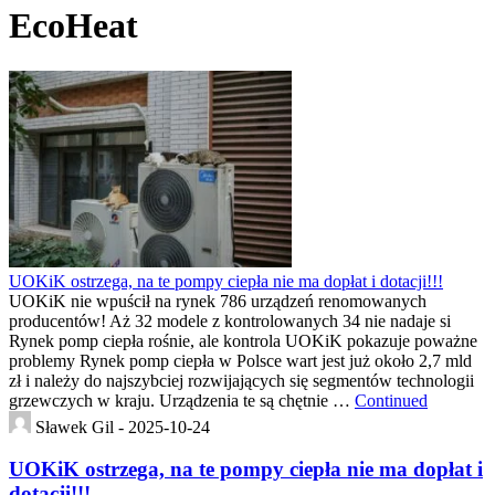
EcoHeat
UOKiK ostrzega, na te pompy ciepła nie ma dopłat i dotacji!!!
UOKiK nie wpuścił na rynek 786 urządzeń renomowanych
producentów! Aż 32 modele z kontrolowanych 34 nie nadaje si
Rynek pomp ciepła rośnie, ale kontrola UOKiK pokazuje poważne
problemy Rynek pomp ciepła w Polsce wart jest już około 2,7 mld
zł i należy do najszybciej rozwijających się segmentów technologii
grzewczych w kraju. Urządzenia te są chętnie …
Continued
Sławek Gil -
2025-10-24
UOKiK ostrzega, na te pompy ciepła nie ma dopłat i
dotacji!!!