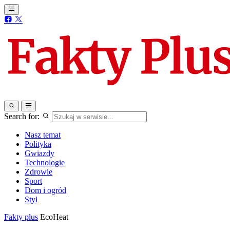
Search for:
Nasz temat
Polityka
Gwiazdy
Technologie
Zdrowie
Sport
Dom i ogród
Styl
Fakty plus
EcoHeat