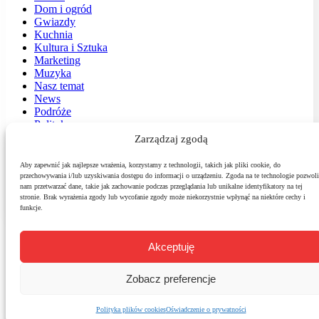
Dom i ogród
Gwiazdy
Kuchnia
Kultura i Sztuka
Marketing
Muzyka
Nasz temat
News
Podróże
Polityka
Sport
Zarządzaj zgodą
Środowisko
Styl
Aby zapewnić jak najlepsze wrażenia, korzystamy z technologii, takich jak pliki cookie, do
Technologie
przechowywania i/lub uzyskiwania dostępu do informacji o urządzeniu. Zgoda na te technologie pozwoli
Zdrowie
nam przetwarzać dane, takie jak zachowanie podczas przeglądania lub unikalne identyfikatory na tej
stronie. Brak wyrażenia zgody lub wycofanie zgody może niekorzystnie wpłynąć na niektóre cechy i
funkcje.
Akceptuję
Zobacz preferencje
Polityka plików cookies
Oświadczenie o prywatności