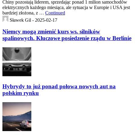
Chiny pozostają liderem, sprzedając ponad 1 milion samochodów
elektrycznych każdego miesiąca, ale sytuacja w Europie i USA jest
bardziej złożona, z …
Continued
Sławek Gil -
2025-02-17
Niemcy mogą zmienić kurs ws. silników
spalinowych. Kluczowe posiedzenie rządu w Berlinie
Hybrydy to już ponad połowa nowych aut na
polskim rynku