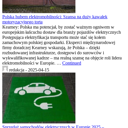
Polska hubem elektromobilności: Szansa na duży kawałek
motoryzacyjnego torta
Kearney: Polska ma potencjał, by zostać ważnym ogniwem w
europejskim łańcuchu dostaw dla branży pojazdów elektrycznych
Postępująca elektryfikacja transportu może stać się kołem
zamachowym polskiej gospodarki. Eksperci międzynarodowej
firmy doradczej Kearney wskazują, że Polska – dzięki
rozbudowanej infrastrukturze, dostępowi do surowców i
wykwalifikowanej kadrze – ma realną szansę na objęcie roli lidera
elektromobilności w Europie. …
Continued
redakcja -
2025-04-15
Sprzedaż samochodów elektrycznych w Europie 2025 –