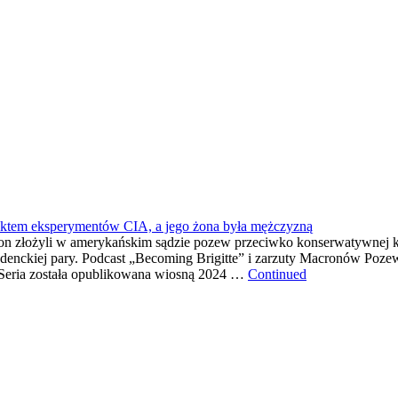
duktem eksperymentów CIA, a jego żona była mężczyzną
ron złożyli w amerykańskim sądzie pozew przeciwko konserwatywnej 
ezydenckiej pary. Podcast „Becoming Brigitte” i zarzuty Macronów Po
Seria została opublikowana wiosną 2024 …
Continued