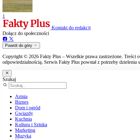
1
Kontakt do redakcji
Dołącz do społeczności
Powrót do góry
Copyright © 2026 Fakty Plus – Wszelkie prawa zastrzeżone. Treści o
odpowiedzialnością. Serwis Fakty Plus powstał z potrzeby dzielenia s
Szukaj
Armia
Biznes
Dom i ogród
Gwiazdy
Kuchnia
Kultura i Sztuka
Marketing
Muzyka