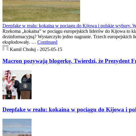
Deepfake w realu: kokaina w pociągu do Kijowa i polskie wybory. W
Rzekoma „kokaina” w pociągu europejskich liderów do Kijowa to kla
dezinformacyjną? Wystarczyło jedno nagranie. Trzech europejskich li
eksplodowały. …
Continued
Kamil Chołuj -
2025-05-15
Macron pozywają blogerkę. Twierdzi, że Prezydent F
Deepfake w realu: kokaina w pociągu do Kijowa i po