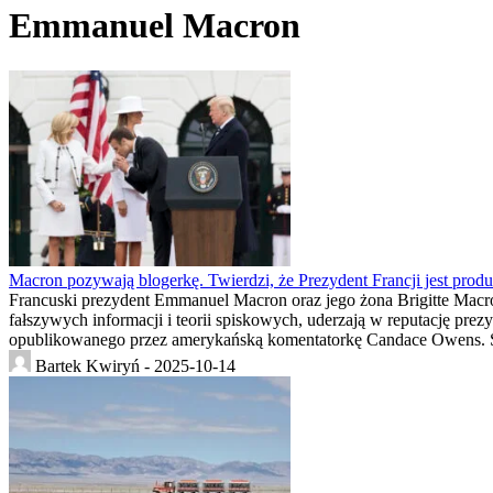
Emmanuel Macron
Macron pozywają blogerkę. Twierdzi, że Prezydent Francji jest pro
Francuski prezydent Emmanuel Macron oraz jego żona Brigitte Mac
fałszywych informacji i teorii spiskowych, uderzają w reputację pr
opublikowanego przez amerykańską komentatorkę Candace Owens. 
Bartek Kwiryń -
2025-10-14