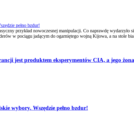
szędzie pełno bzdur!
syczny przykład nowoczesnej manipulacji. Co naprawdę wydarzyło się
derów w pociągu jadącym do ogarniętego wojną Kijowa, a na stole białe 
rancji jest produktem eksperymentów CIA, a jego żon
lskie wybory. Wszędzie pełno bzdur!