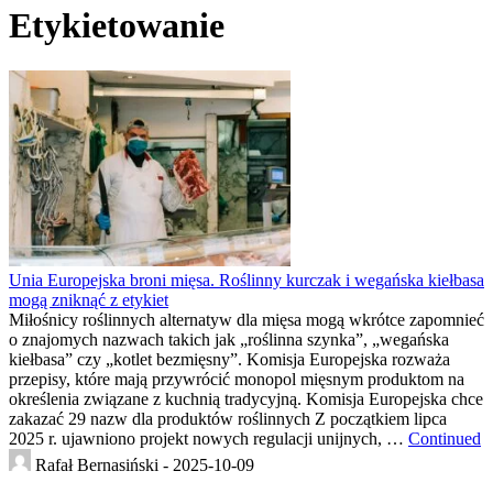
Etykietowanie
Unia Europejska broni mięsa. Roślinny kurczak i wegańska kiełbasa
mogą zniknąć z etykiet
Miłośnicy roślinnych alternatyw dla mięsa mogą wkrótce zapomnieć
o znajomych nazwach takich jak „roślinna szynka”, „wegańska
kiełbasa” czy „kotlet bezmięsny”. Komisja Europejska rozważa
przepisy, które mają przywrócić monopol mięsnym produktom na
określenia związane z kuchnią tradycyjną. Komisja Europejska chce
zakazać 29 nazw dla produktów roślinnych Z początkiem lipca
2025 r. ujawniono projekt nowych regulacji unijnych, …
Continued
Rafał Bernasiński -
2025-10-09