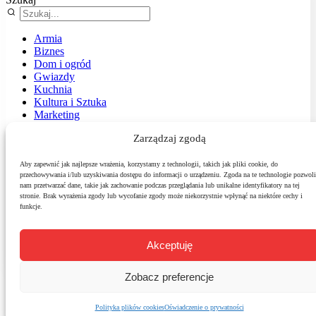
Armia
Biznes
Dom i ogród
Gwiazdy
Kuchnia
Kultura i Sztuka
Marketing
Muzyka
Zarządzaj zgodą
Nasz temat
News
Podróże
Aby zapewnić jak najlepsze wrażenia, korzystamy z technologii, takich jak pliki cookie, do
przechowywania i/lub uzyskiwania dostępu do informacji o urządzeniu. Zgoda na te technologie pozwoli
Polityka
nam przetwarzać dane, takie jak zachowanie podczas przeglądania lub unikalne identyfikatory na tej
Sport
stronie. Brak wyrażenia zgody lub wycofanie zgody może niekorzystnie wpłynąć na niektóre cechy i
Środowisko
funkcje.
Styl
Technologie
Zdrowie
Akceptuję
Zobacz preferencje
Polityka plików cookies
Oświadczenie o prywatności