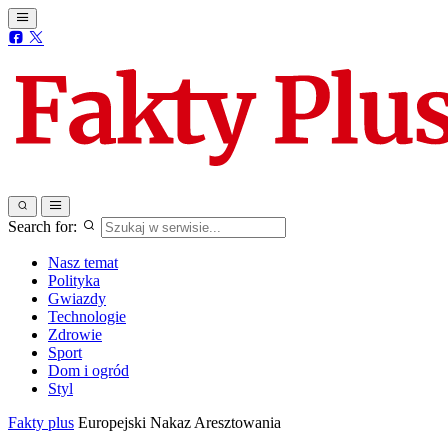
Search for:
Nasz temat
Polityka
Gwiazdy
Technologie
Zdrowie
Sport
Dom i ogród
Styl
Fakty plus
Europejski Nakaz Aresztowania