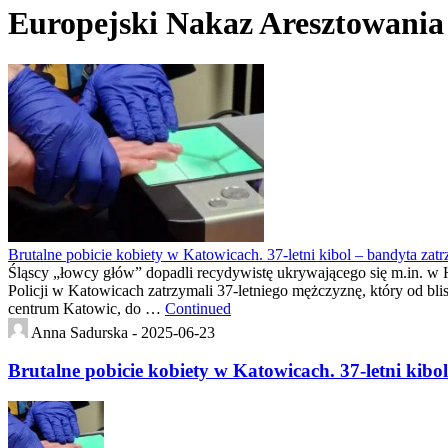
Europejski Nakaz Aresztowania
Brutalne pobicie kobiety w Katowicach. 37-letni kibol – bandyta 
Śląscy „łowcy głów” dopadli recydywistę ukrywającego się m.in. w
Policji w Katowicach zatrzymali 37-letniego mężczyznę, który od b
centrum Katowic, do …
Continued
Anna Sadurska -
2025-06-23
Brutalne pobicie kobiety w Katowicach. 37-letni k