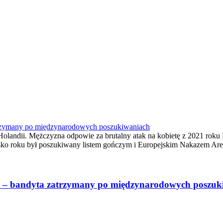
zatrzymany po międzynarodowych poszukiwaniach
 Holandii. Mężczyzna odpowie za brutalny atak na kobietę z 2021 r
lisko roku był poszukiwany listem gończym i Europejskim Nakazem Ar
ibol – bandyta zatrzymany po międzynarodowych poszu