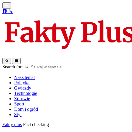
Search for:
Nasz temat
Polityka
Gwiazdy
Technologie
Zdrowie
Sport
Dom i ogród
Styl
Fakty plus
Fact checking