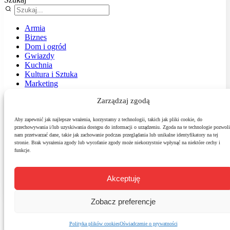
Armia
Biznes
Dom i ogród
Gwiazdy
Kuchnia
Kultura i Sztuka
Marketing
Muzyka
Zarządzaj zgodą
Nasz temat
News
Podróże
Aby zapewnić jak najlepsze wrażenia, korzystamy z technologii, takich jak pliki cookie, do
przechowywania i/lub uzyskiwania dostępu do informacji o urządzeniu. Zgoda na te technologie pozwoli
Polityka
nam przetwarzać dane, takie jak zachowanie podczas przeglądania lub unikalne identyfikatory na tej
Sport
stronie. Brak wyrażenia zgody lub wycofanie zgody może niekorzystnie wpłynąć na niektóre cechy i
Środowisko
funkcje.
Styl
Technologie
Zdrowie
Akceptuję
Zobacz preferencje
Polityka plików cookies
Oświadczenie o prywatności