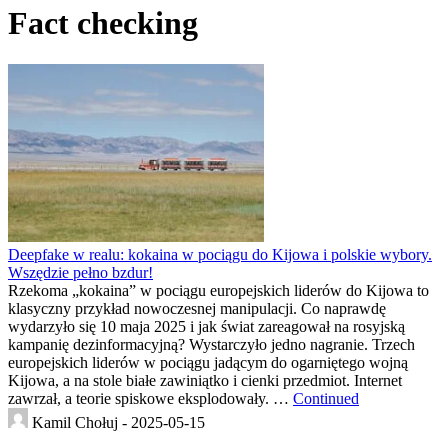
Fact checking
Deepfake w realu: kokaina w pociągu do Kijowa i polskie wybory.
Wszędzie pełno bzdur!
Rzekoma „kokaina” w pociągu europejskich liderów do Kijowa to
klasyczny przykład nowoczesnej manipulacji. Co naprawdę
wydarzyło się 10 maja 2025 i jak świat zareagował na rosyjską
kampanię dezinformacyjną? Wystarczyło jedno nagranie. Trzech
europejskich liderów w pociągu jadącym do ogarniętego wojną
Kijowa, a na stole białe zawiniątko i cienki przedmiot. Internet
zawrzał, a teorie spiskowe eksplodowały. …
Continued
Kamil Chołuj -
2025-05-15