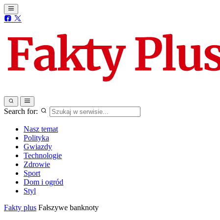
Search for:
Nasz temat
Polityka
Gwiazdy
Technologie
Zdrowie
Sport
Dom i ogród
Styl
Fakty plus
Fałszywe banknoty