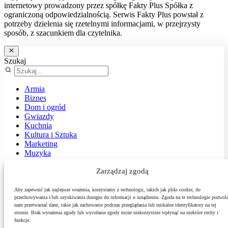
internetowy prowadzony przez spółkę Fakty Plus Spółka z
ograniczoną odpowiedzialnością. Serwis Fakty Plus powstał z
potrzeby dzielenia się rzetelnymi informacjami, w przejrzysty
sposób, z szacunkiem dla czytelnika.
Szukaj
Armia
Biznes
Dom i ogród
Gwiazdy
Kuchnia
Kultura i Sztuka
Marketing
Muzyka
Nasz temat
News
Zarządzaj zgodą
Podróże
Polityka
Aby zapewnić jak najlepsze wrażenia, korzystamy z technologii, takich jak pliki cookie, do
Sport
przechowywania i/lub uzyskiwania dostępu do informacji o urządzeniu. Zgoda na te technologie pozwoli
nam przetwarzać dane, takie jak zachowanie podczas przeglądania lub unikalne identyfikatory na tej
Środowisko
stronie. Brak wyrażenia zgody lub wycofanie zgody może niekorzystnie wpłynąć na niektóre cechy i
Styl
funkcje.
Technologie