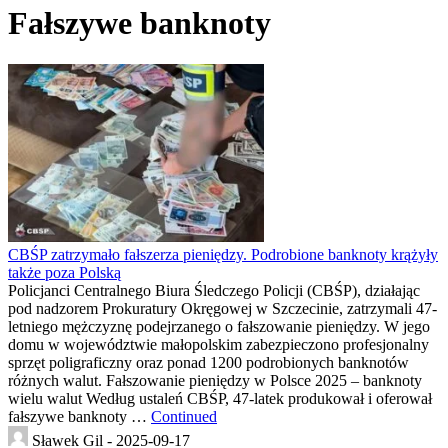
Fałszywe banknoty
CBŚP zatrzymało fałszerza pieniędzy. Podrobione banknoty krążyły
także poza Polską
Policjanci Centralnego Biura Śledczego Policji (CBŚP), działając
pod nadzorem Prokuratury Okręgowej w Szczecinie, zatrzymali 47-
letniego mężczyznę podejrzanego o fałszowanie pieniędzy. W jego
domu w województwie małopolskim zabezpieczono profesjonalny
sprzęt poligraficzny oraz ponad 1200 podrobionych banknotów
różnych walut. Fałszowanie pieniędzy w Polsce 2025 – banknoty
wielu walut Według ustaleń CBŚP, 47-latek produkował i oferował
fałszywe banknoty …
Continued
Sławek Gil -
2025-09-17