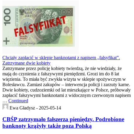
Chciały zapłacić w sklepie banknotami z napisem „falsyfikat”.
Zatrzymane dwie kobiety
Zatrzymane przez policję kobiety twierdzą, że nie wiedziały, że
mają do czynienia z fałszywymi pieniędzmi. Grozi im do 8 lat
więzienia. To miała być zwykła wizyta w sklepie spożywczym w
Bolesławcu. Zamiast zakupów – interwencja policji i zarzuty karne.
Dwie kobiety, cudzoziemki od lat mieszkające w Polsce, próbowały
zapłacić fałszywymi banknotami z widocznym czerwonym napisem
…
Continued
Ewa Gładysz -
2025-05-14
CBŚP zatrzymało fałszerza pieniędzy. Podrobione
banknoty krążyły także poza Polską