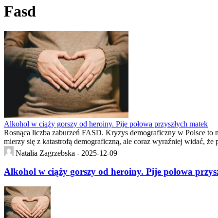
Fasd
Alkohol w ciąży gorszy od heroiny. Pije połowa przyszłych matek
Rosnąca liczba zaburzeń FASD. Kryzys demograficzny w Polsce to nie
mierzy się z katastrofą demograficzną, ale coraz wyraźniej widać, że
Natalia Zagrzebska -
2025-12-09
Alkohol w ciąży gorszy od heroiny. Pije połowa przy