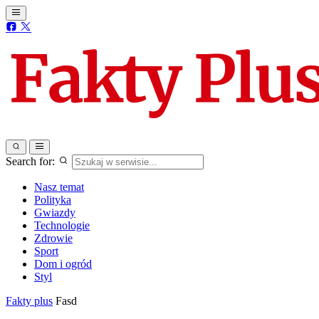
Search for:
Nasz temat
Polityka
Gwiazdy
Technologie
Zdrowie
Sport
Dom i ogród
Styl
Fakty plus
Fasd